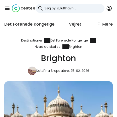
Det Forenede Kongerige
Vejret
Mere
Log ind på Cestee
... det verdensomspændende
Destinationer
Det Forenede Kongerige
rejsefællesskab
Hvad du skal se
Brighton
Brighton
Fortsæt med Google
Kateřina S.
opdateret 25. 02. 2026
Fortsæt med Facebook
Fortsæt med e-mail