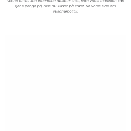
Denne artikel kan indeholde affiliate-links, som vores redaktion kan
tjene penge på, hvis du klikker på linket. Se vores side om
reklamepolitik
.