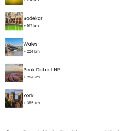
Badekar
+ 167 km
Wales
+ 224 km
Peak District NP
+ 294 km
York
+ 355 km