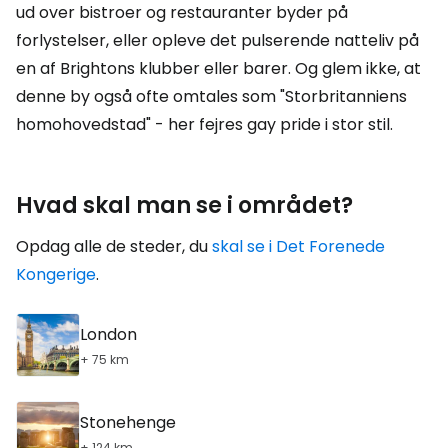
ud over bistroer og restauranter byder på
forlystelser, eller opleve det pulserende natteliv på
en af Brightons klubber eller barer. Og glem ikke, at
denne by også ofte omtales som "Storbritanniens
homohovedstad" - her fejres gay pride i stor stil.
Hvad skal man se i området?
Opdag alle de steder, du
skal se i Det Forenede
Kongerige
.
London
+ 75 km
Stonehenge
+ 124 km