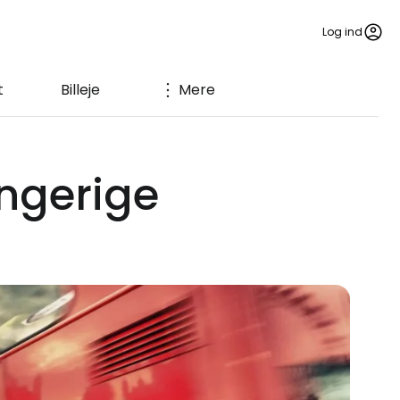
Log ind
t
Billeje
Mere
ongerige