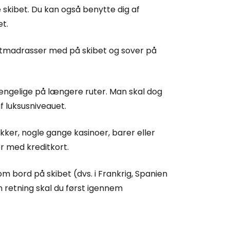
 skibet. Du kan også benytte dig af
et.
tmadrasser med på skibet og sover på
gængelige på længere ruter. Man skal dog
f luksusniveauet.
kker, nogle gange kasinoer, barer eller
ler med kreditkort.
om bord på skibet (dvs. i Frankrig, Spanien
n retning skal du først igennem