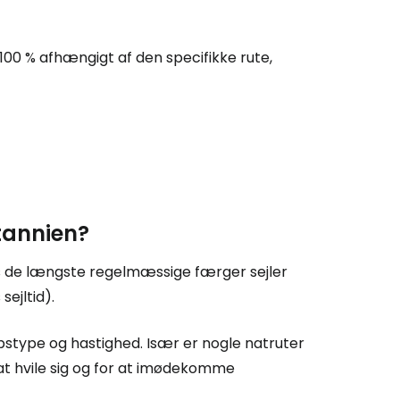
100 % afhængigt af den specifikke rute,
Cestee
ællesskab
rtsæt med Google
itannien?
tsæt med Facebook
s de længste regelmæssige færger sejler
ejltid).
tsæt med e-mail
kibstype og hastighed. Især er nogle natruter
at hvile sig og for at imødekomme