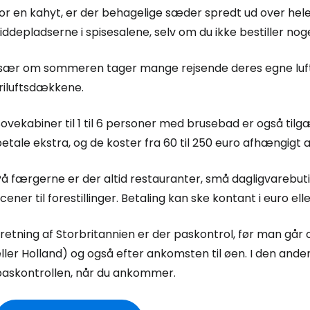
or en kahyt, er der behagelige sæder spredt ud over hele
iddepladserne i spisesalene, selv om du ikke bestiller nog
Især om sommeren tager mange rejsende deres egne luf
friluftsdækkene.
ovekabiner til 1 til 6 personer med brusebad er også til
etale ekstra, og de koster fra 60 til 250 euro afhængigt a
å færgerne er der altid restauranter, små dagligvarebuti
cener til forestillinger. Betaling kan ske kontant i euro el
 retning af Storbritannien er der paskontrol, før man går 
ller Holland) og også efter ankomsten til øen. I den ande
paskontrollen, når du ankommer.