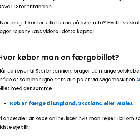
over i Storbritannien.
vor meget koster billetterne på hver rute? Hvilke selskaber
ager rejsen? Læs videre i dette kapitel.
Hvor køber man en færgebillet?
år du rejser til Storbritannien, bruger du mange selskab
måde at sammenligne dem alle på er via søgemaskinen
d
billet med det samme.
Køb en færge til England, Skotland eller Wales
i anbefaler at købe online, især hvis man rejser i bil om
idste øjeblik.