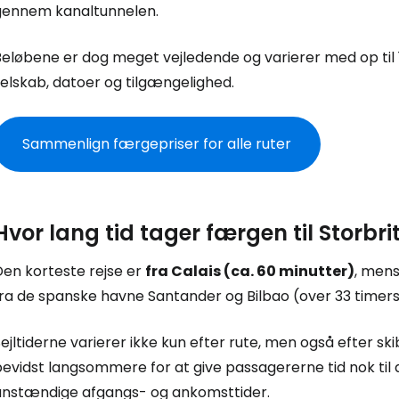
gennem kanaltunnelen.
Beløbene er dog meget vejledende og varierer med op til 
Log ind på 
elskab, datoer og tilgængelighed.
... det verdensomspændende rejsef
Sammenlign færgepriser for alle ruter
Fo
Hvor lang tid tager færgen til Storbr
For
Den korteste rejse er
fra Calais (ca. 60 minutter)
, men
ra de spanske havne Santander og Bilbao (over 33 timers s
For
ejltiderne varierer ikke kun efter rute, men også efter s
evidst langsommere for at give passagererne tid nok til 
anstændige afgangs- og ankomsttider.