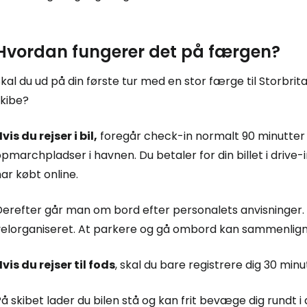
Hvordan fungerer det på færgen?
kal du ud på din første tur med en stor færge til Storbr
skibe?
vis du rejser i bil,
foregår check-in normalt 90 minutter f
pmarchpladser i havnen. Du betaler for din billet i drive-in
ar købt online.
Derefter går man om bord efter personalets anvisninger. 
velorganiseret. At parkere og gå ombord kan sammenligne
vis du rejser til fods
, skal du bare registrere dig 30 min
å skibet lader du bilen stå og kan frit bevæge dig rundt i