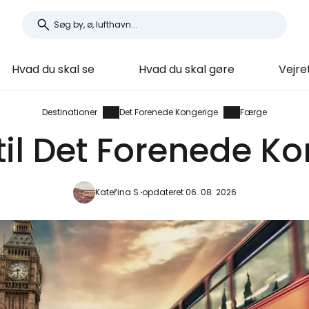
Hvad du skal se
Hvad du skal gøre
Vejre
Destinationer
Det Forenede Kongerige
Færge
il Det Forenede K
Kateřina S.
opdateret 06. 08. 2026