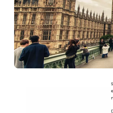
S
e
m