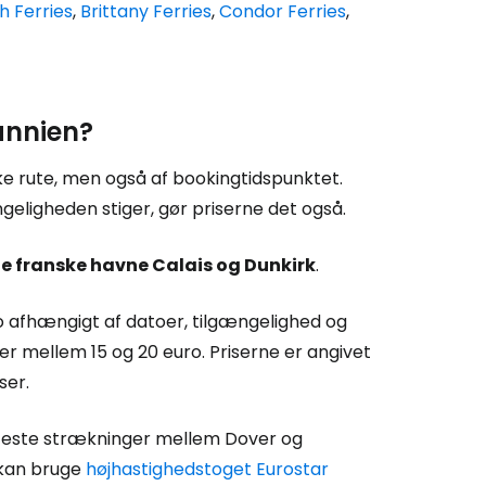
sh Ferries
,
Brittany
Ferries
,
Condor
Ferries
,
annien?
e rute, men også af bookingtidspunktet.
ængeligheden stiger, gør priserne det også.
de franske havne Calais og Dunkirk
.
 afhængigt af datoer, tilgængelighed og
ter mellem 15 og 20 euro. Priserne er angivet
ser.
orteste strækninger mellem Dover og
l kan bruge
højhastighedstoget Eurostar