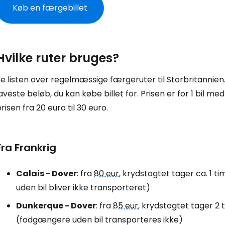
Køb en færgebillet
Hvilke ruter bruges?
e listen over regelmæssige færgeruter til Storbritannien.
aveste beløb, du kan købe billet for. Prisen er for 1 bil me
risen fra 20 euro til 30 euro.
Fra Frankrig
Calais - Dover
: fra
80 eur
, krydstogtet tager ca. 1 
uden bil bliver ikke transporteret)
Dunkerque - Dover
: fra
85 eur
, krydstogtet tager 2 
(fodgængere uden bil transporteres ikke)