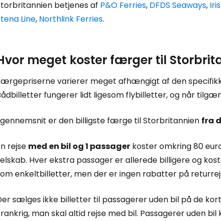
Storbritannien betjenes af
P&O Ferries
,
DFDS Seaways
,
Iri
tena Line
,
Northlink Ferries
.
Hvor meget koster færger til Storbrit
Færgepriserne varierer meget afhængigt af den specifikk
ådbilletter fungerer lidt ligesom flybilletter, og når tilg
 gennemsnit er den billigste færge til Storbritannien
fra 
En rejse
med en bil og 1 passager
koster omkring 80 euro
elskab. Hver ekstra passager er allerede billigere og kos
om enkeltbilletter, men der er ingen rabatter på returrej
er sælges ikke billetter til passagerer uden bil på de k
rankrig, man skal altid rejse med bil. Passagerer uden bi