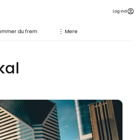
Log ind
ommer du frem
Mere
kal