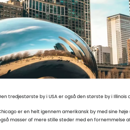
en tredjestørste by i USA er også den største by i Illinois
Log ind på 
Chicago er en helt igennem amerikansk by med sine høje 
også masser af mere stille steder med en fornemmelse af 
... det verdensomspændende rejsef