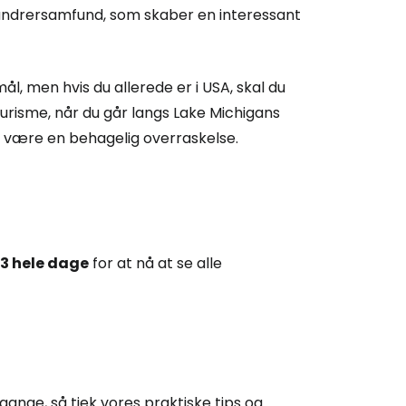
andrersamfund, som skaber en interessant
rtsæt med Google
l, men hvis du allerede er i USA, skal du
tsæt med Facebook
turisme, når du går langs Lake Michigans
un være en behagelig overraskelse.
tsæt med e-mail
3 hele dage
for at nå at se alle
ange, så tjek vores praktiske tips og