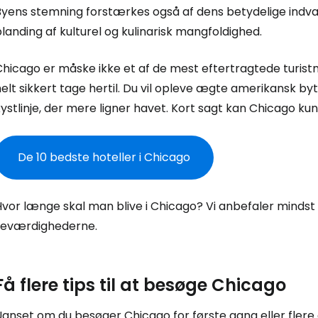
Byens stemning forstærkes også af dens betydelige indv
Fo
landing af kulturel og kulinarisk mangfoldighed.
hicago er måske ikke et af de mest eftertragtede turistmå
For
elt sikkert tage hertil. Du vil opleve ægte amerikansk by
ystlinje, der mere ligner havet. Kort sagt kan Chicago k
For
De 10 bedste hoteller i Chicago
Hvor længe skal man blive i Chicago? Vi anbefaler mindst
seværdighederne.
Få flere tips til at besøge Chicago
anset om du besøger Chicago for første gang eller flere g