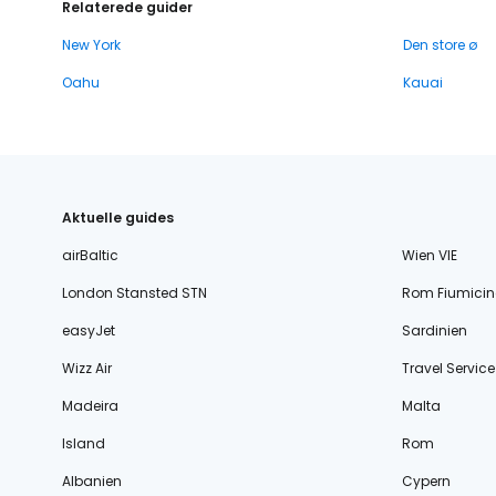
Relaterede guider
New York
Den store ø
Oahu
Kauai
Aktuelle guides
airBaltic
Wien VIE
London Stansted STN
Rom Fiumicin
easyJet
Sardinien
Wizz Air
Travel Service
Madeira
Malta
Island
Rom
Albanien
Cypern