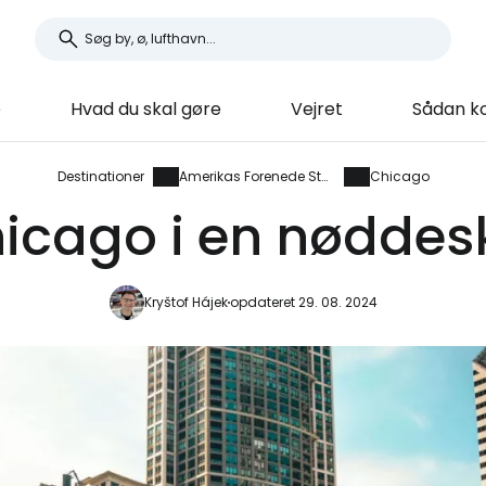
e
Hvad du skal gøre
Vejret
Sådan k
Destinationer
Amerikas Forenede Stater
Chicago
icago i en nøddes
Kryštof Hájek
opdateret 29. 08. 2024