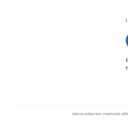
I
E
h
Denne artikel kan indeholde affil