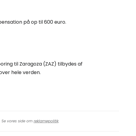
tsæt med Facebook
mpensation på op til 600 euro.
tsæt med e-mail
ring til Zaragoza (ZAZ) tilbydes af
over hele verden.
t. Se vores side om
reklamepolitik
.