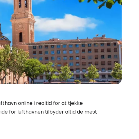
Cestee
thavn online i realtid for at tjekke
ide for lufthavnen tilbyder altid de mest
ællesskab
rtsæt med Google