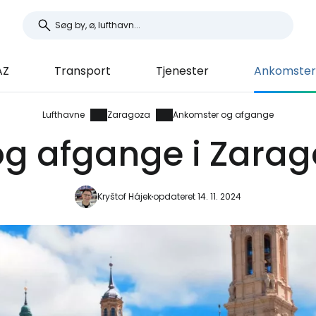
AZ
Transport
Tjenester
Ankomster
Lufthavne
Zaragoza
Ankomster og afgange
g afgange i Zarag
Kryštof Hájek
opdateret 14. 11. 2024