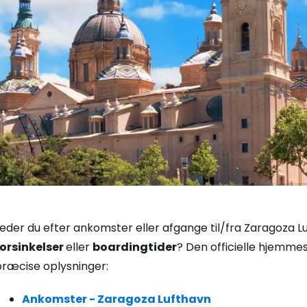
Log ind på 
eder du efter ankomster eller afgange til/fra Zaragoza Luf
forsinkelser
eller
boardingtider
? Den officielle hjemmes
... det verdensomspændende rejsef
præcise oplysninger:
Fo
Ankomster - Zaragoza Lufthavn