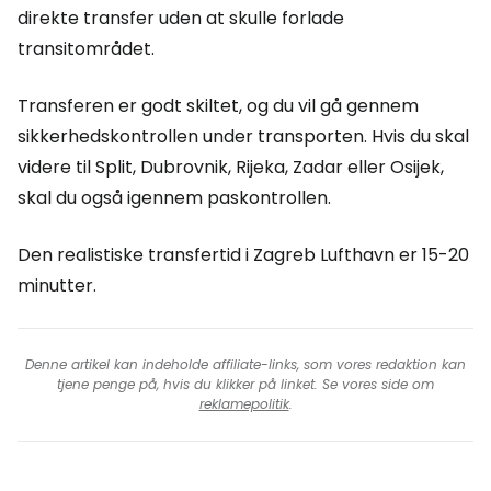
direkte transfer uden at skulle forlade
transitområdet.
Transferen er godt skiltet, og du vil gå gennem
sikkerhedskontrollen under transporten. Hvis du skal
videre til Split, Dubrovnik, Rijeka, Zadar eller Osijek,
skal du også igennem paskontrollen.
Den realistiske transfertid i Zagreb Lufthavn er 15-20
minutter.
Denne artikel kan indeholde affiliate-links, som vores redaktion kan
tjene penge på, hvis du klikker på linket. Se vores side om
reklamepolitik
.