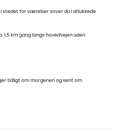
. I stedet for værelser sover du i aflukkede
rtsæt med Google
a. 1,5 km gang langs hovedvejen uden
tsæt med Facebook
tsæt med e-mail
nger tidligt om morgenen og sent om