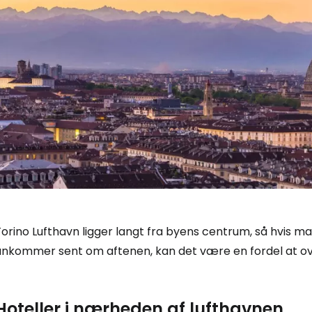
orino Lufthavn ligger langt fra byens centrum, så hvis ma
Log ind på 
ankommer sent om aftenen, kan det være en fordel at ov
... det verdensomspændende rejsef
Hoteller i nærheden af lufthavnen