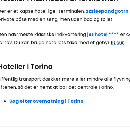
er er et kapselhotel lige i terminalen.
zzzleepandgotrn
Fo
private båse med en seng, men uden bad og toilet.
Den nærmeste klassiske indkvartering
jet hotel ****
er c
For
fortov. Du kan bruge hotellets taxa mod et gebyr
10 eur
.
For
Hoteller i Torino
Offentlig transport dækker mere eller mindre alle flyvni
ftenen, så det er nemt at bo i det centrale Torino.
Søg efter overnatning i Torino