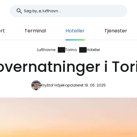
rt
Terminal
Hoteller
Tjenester
Lufthavne
Torino
Hoteller
overnatninger i To
Kryštof Hájek
opdateret 19. 06. 2025