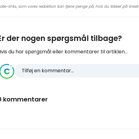
iate-links, som vores redaktion kan tjene penge på, hvis du klikker på linke
Er der nogen spørgsmål tilbage?
vis du har spørgsmål eller kommentarer til artiklen...
Tilføj en kommentar...
0 kommentarer