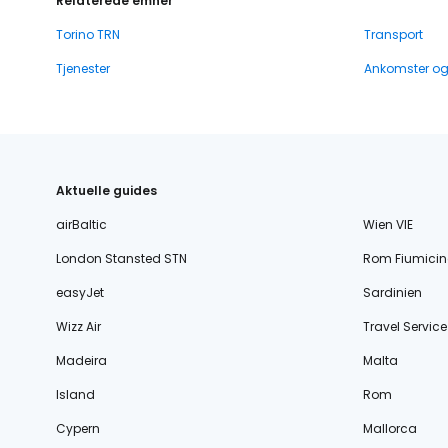
Relaterede emner
Torino TRN
Transport
Tjenester
Ankomster o
Aktuelle guides
airBaltic
Wien VIE
London Stansted STN
Rom Fiumicin
easyJet
Sardinien
Wizz Air
Travel Service
Madeira
Malta
Island
Rom
Cypern
Mallorca