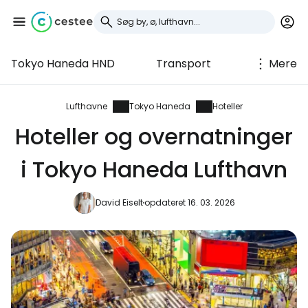
Tokyo Haneda HND
Transport
Mere
Log ind på Cestee
... det verdensomspændende
Lufthavne
Tokyo Haneda
Hoteller
rejsefællesskab
Hoteller og overnatninger
i Tokyo Haneda Lufthavn
Fortsæt med Google
David Eiselt
opdateret 16. 03. 2026
Fortsæt med Facebook
Fortsæt med e-mail