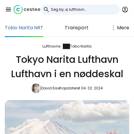
Tokio Narita NRT
Transport
Mere
Log ind på Cestee
... det verdensomspændende
Lufthavne
Tokio Narita
rejsefællesskab
Tokyo Narita Lufthavn
Lufthavn i en nøddeskal
Fortsæt med Google
David Eiselt
opdateret 04. 02. 2024
Fortsæt med Facebook
Fortsæt med e-mail