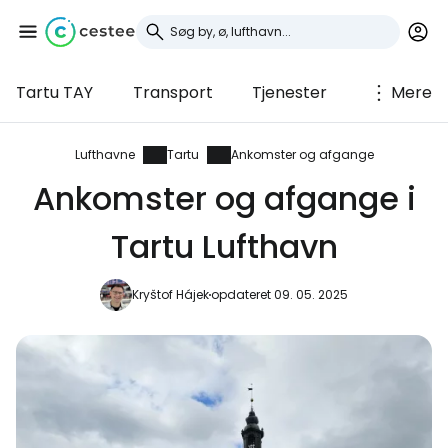
Tartu TAY
Transport
Tjenester
Mere
Log ind på Cestee
... det verdensomspændende
Lufthavne
Tartu
Ankomster og afgange
rejsefællesskab
Ankomster og afgange i
Tartu Lufthavn
Fortsæt med Google
Kryštof Hájek
opdateret 09. 05. 2025
Fortsæt med Facebook
Fortsæt med e-mail