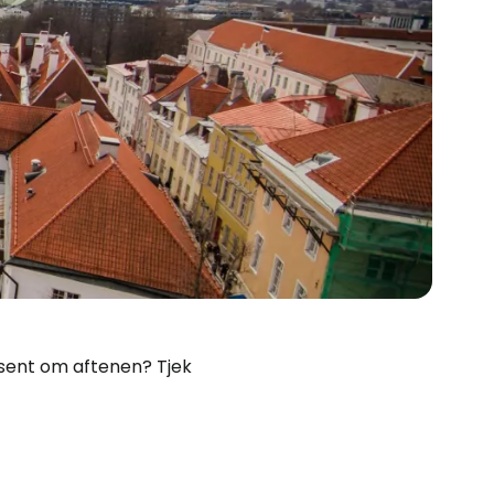
Cestee
 sent om aftenen? Tjek
ællesskab