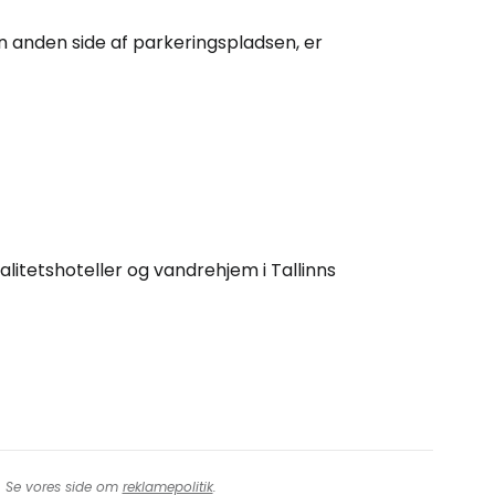
rtsæt med Google
n anden side af parkeringspladsen, er
tsæt med Facebook
tsæt med e-mail
alitetshoteller og vandrehjem i Tallinns
t. Se vores side om
reklamepolitik
.