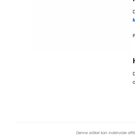
P
D
c
Denne artikel kan indeholde affil