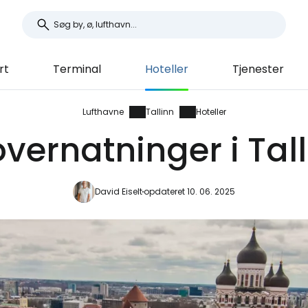
rt
Terminal
Hoteller
Tjenester
Lufthavne
Tallinn
Hoteller
overnatninger i Tal
David Eiselt
opdateret 10. 06. 2025