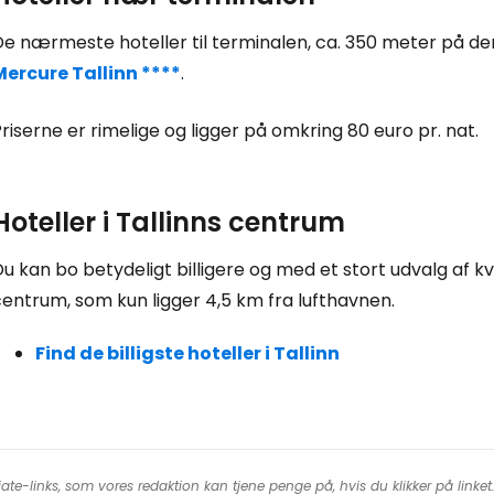
Fo
De nærmeste hoteller til terminalen, ca. 350 meter på de
Mercure Tallinn ****
.
For
riserne er rimelige og ligger på omkring 80 euro pr. nat.
For
Hoteller i Tallinns centrum
u kan bo betydeligt billigere og med et stort udvalg af kv
entrum, som kun ligger 4,5 km fra lufthavnen.
Find de billigste hoteller i Tallinn
iate-links, som vores redaktion kan tjene penge på, hvis du klikker på linke