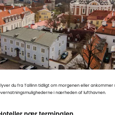
Log ind på 
Flyver du fra Tallinn tidligt om morgenen eller ankommer
overnatningsmulighederne i nærheden af lufthavnen.
... det verdensomspændende rejsef
Hoteller nær terminalen