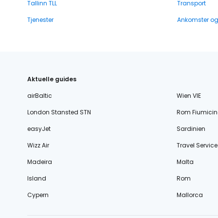
Tallinn TLL
Transport
Tjenester
Ankomster o
Aktuelle guides
airBaltic
Wien VIE
London Stansted STN
Rom Fiumicin
easyJet
Sardinien
Wizz Air
Travel Service
Madeira
Malta
Island
Rom
Cypern
Mallorca