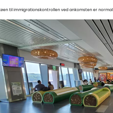
Køen til immigrationskontrollen ved ankomsten er normalt
Log ind på 
... det verdensomspændende rejsef
Fo