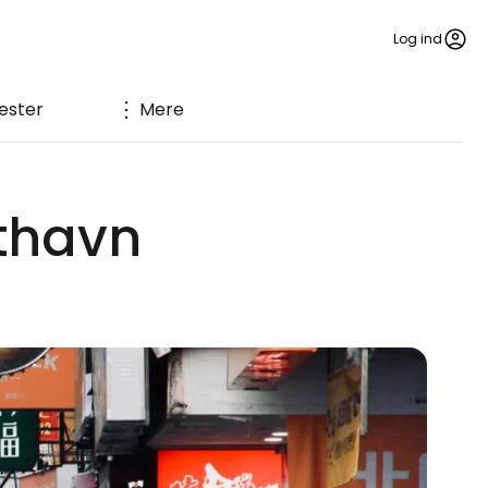
Log ind
ester
Mere
fthavn