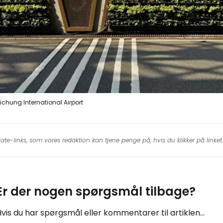
ichung International Airport
iate-links, som vores redaktion kan tjene penge på, hvis du klikker på linke
Er der nogen spørgsmål tilbage?
vis du har spørgsmål eller kommentarer til artiklen...