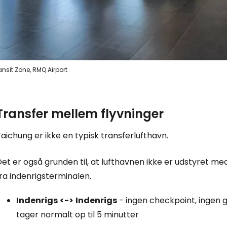
For
For
ansit Zone, RMQ Airport
Transfer mellem flyvninger
aichung er ikke en typisk transferlufthavn.
et er også grunden til, at lufthavnen ikke er udstyret med
ra indenrigsterminalen.
Indenrigs
<->
Indenrigs
- ingen checkpoint, ingen g
tager normalt op til 5 minutter