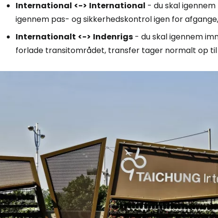
International
<->
International
- du skal igennem 
igennem pas- og sikkerhedskontrol igen for afgange, 
Internationalt
<->
Indenrigs
- du skal igennem imm
forlade transitområdet, transfer tager normalt op til