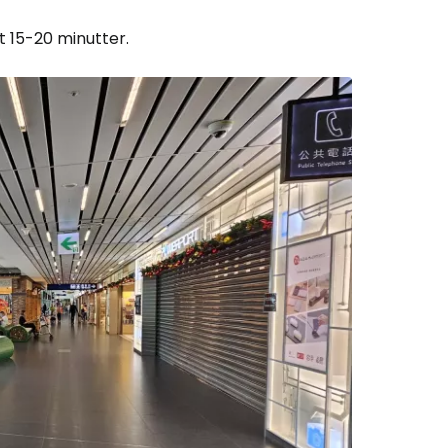
 15-20 minutter.
Cestee
ællesskab
rtsæt med Google