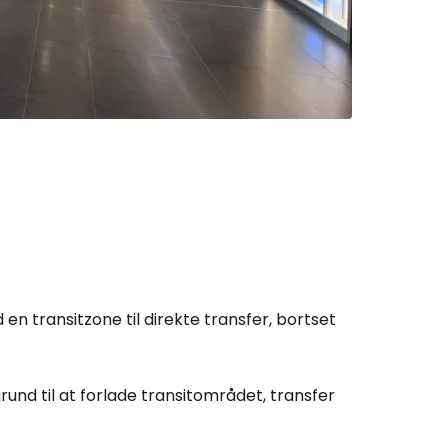
tsæt med Facebook
tsæt med e-mail
 en transitzone til direkte transfer, bortset
rund til at forlade transitområdet, transfer