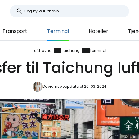
Transport
Terminal
Hoteller
Tjen
Lufthavne
Taichung
Terminal
fer til Taichung lu
David Eiselt
opdateret 20. 03. 2024