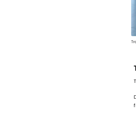
Tr
T
D
f