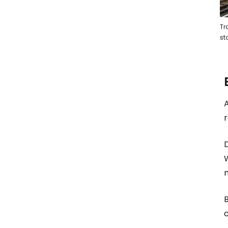
Tr
st
r
D
m
B
c