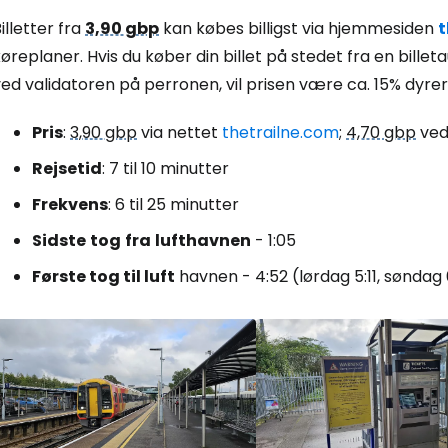
illetter fra
3,90 gbp
kan købes billigst via hjemmesiden
t
øreplaner. Hvis du køber din billet på stedet fra en bille
Log ind på 
ed validatoren på perronen, vil prisen være ca. 15% dyrer
Pris
:
3,90 gbp
via nettet
thetrailne.com
;
4,70 gbp
ved
... det verdensomspændende rejsef
Rejsetid
: 7 til 10 minutter
Frekvens
: 6 til 25 minutter
Fo
Sidste
tog
fra
lufthavnen
- 1:05
Første tog til luft
havnen - 4:52 (lørdag 5:11, søndag 
For
For