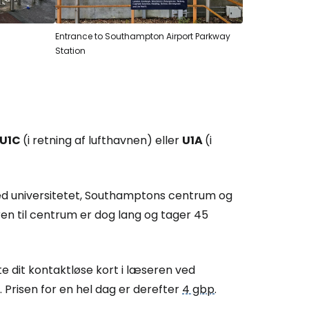
Entrance to Southampton Airport Parkway
Station
 U1C
(i retning af lufthavnen) eller
U1A
(i
 med universitetet, Southamptons centrum og
n til centrum er dog lang og tager 45
te dit kontaktløse kort i læseren ved
. Prisen for en hel dag er derefter
4 gbp
.