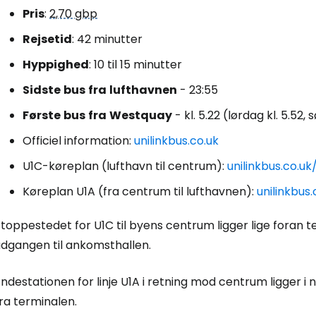
Pris
:
2,70 gbp
Rejsetid
: 42 minutter
Hyppighed
: 10 til 15 minutter
Sidste
bus
fra
lufthavnen
- 23:55
Første
bus
fra
Westquay
- kl. 5.22 (lørdag kl. 5.52, 
Officiel information:
unilinkbus.co.uk
U1C-køreplan (lufthavn til centrum):
unilinkbus.co.uk
Køreplan U1A (fra centrum til lufthavnen):
unilinkbus.
toppestedet for U1C til byens centrum ligger lige foran te
udgangen til ankomsthallen.
ndestationen for linje U1A i retning mod centrum ligger 
ra terminalen.