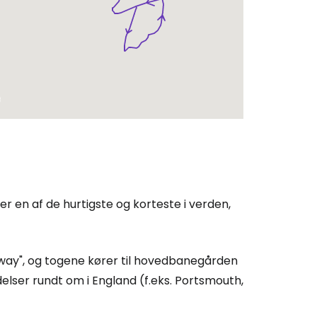
er en af de hurtigste og korteste i verden,
way", og togene kører til hovedbanegården
delser rundt om i England (f.eks. Portsmouth,