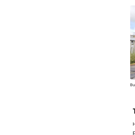
Bu
H
p