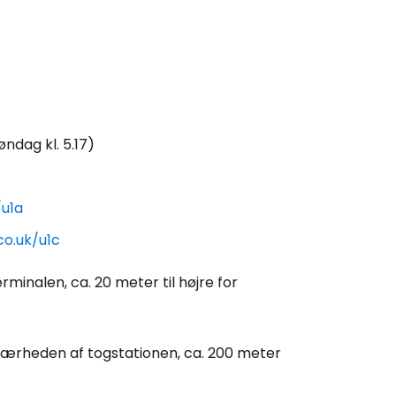
søndag kl. 5.17)
/u1a
co.uk/u1c
rminalen, ca. 20 meter til højre for
i nærheden af togstationen, ca. 200 meter