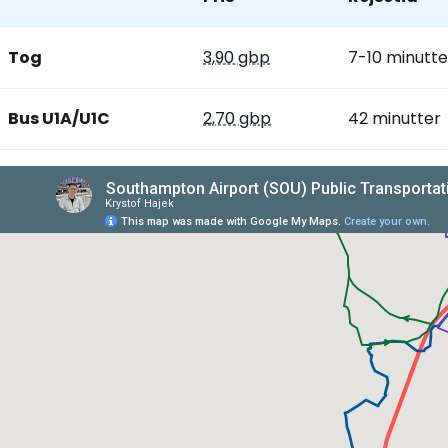
Tog
3,90 gbp
7-10 minutte
Bus U1A/U1C
2,70 gbp
42 minutter