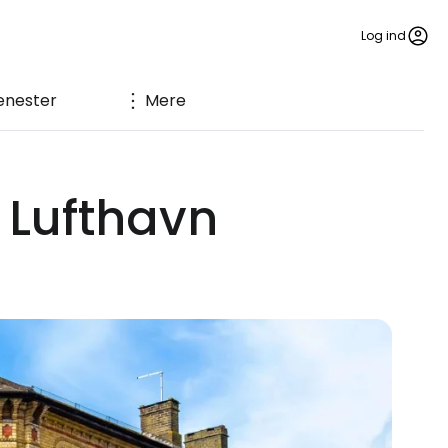
Log ind
enester
Mere
 Lufthavn