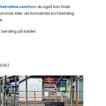
hetrailne.com
hvor du også kan finde
tautomat eller via kontaktløs kortbetaling
Cestee
e.
 betaling på stedet
ællesskab
rtsæt med Google
6:55)
tsæt med Facebook
tsæt med e-mail