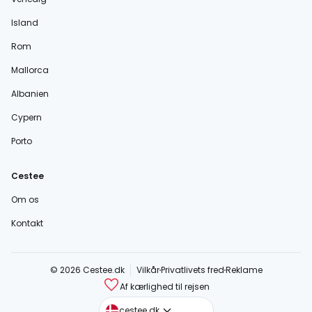
Island
Rom
Mallorca
Albanien
Cypern
Porto
Cestee
Om os
Kontakt
© 2026 Cestee.dk
Vilkår
Privatlivets fred
Reklame
Af kærlighed til rejsen
cestee.com
cestee.dk