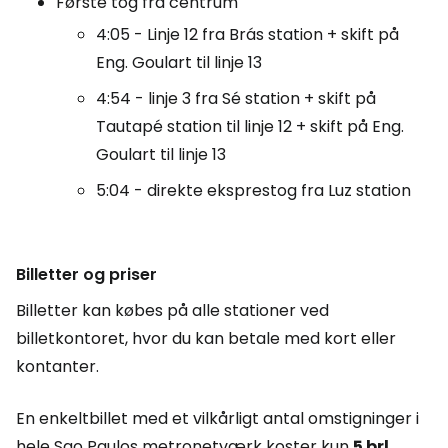
Første tog fra centrum
4:05 - Linje 12 fra Brás station + skift på
Eng. Goulart til linje 13
4:54 - linje 3 fra Sé station + skift på
Tautapé station til linje 12 + skift på Eng.
Goulart til linje 13
5:04 - direkte eksprestog fra Luz station
Billetter og priser
Billetter kan købes på alle stationer ved
billetkontoret, hvor du kan betale med kort eller
kontanter.
En enkeltbillet med et vilkårligt antal omstigninger i
hele Sao Paulos metronetværk koster kun
5 brl
.