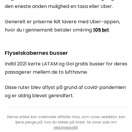
den eneste anden mulighed en taxa eller Uber.
Generelt er priserne lidt lavere med Uber-appen,
hvor du i gennemsnit betaler omkring
105 brl
.
Flyselskabernes busser
Indtil 2021 kørte LATAM og Gol gratis busser for deres
passagerer mellem de to lufthavne.
Disse ruter blev aflyst på grund af covid-pandemien
og er aldrig blevet genindført.
Denne artikel kan indeholde affiliate-links, som vores redaktion kan
tjene penge på, hvis du klikker på linket. Se vores side om
reklamepolitik
.