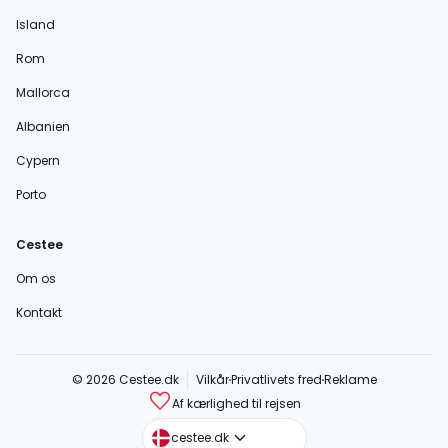
Island
Rom
Mallorca
Albanien
Cypern
Porto
Cestee
Om os
Kontakt
© 2026 Cestee.dk
Vilkår
Privatlivets fred
Reklame
Af kærlighed til rejsen
cestee.com
cestee.dk