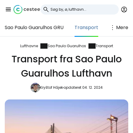
Sao Paulo Guarulhos GRU
Transport
Mere
Log ind på Cestee
... det verdensomspændende
Lufthavne
Sao Paulo Guarulhos
Transport
rejsefællesskab
Transport fra Sao Paulo
Guarulhos Lufthavn
Fortsæt med Google
Kryštof Hájek
opdateret 04. 12. 2024
Fortsæt med Facebook
Fortsæt med e-mail