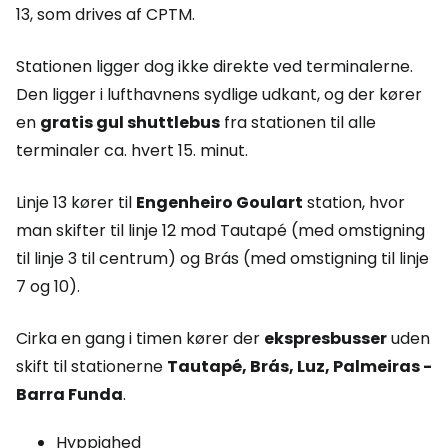
13, som drives af CPTM.
Stationen ligger dog ikke direkte ved terminalerne.
Den ligger i lufthavnens sydlige udkant, og der kører
en
gratis gul shuttlebus
fra stationen til alle
terminaler ca. hvert 15. minut.
Linje 13 kører til
Engenheiro Goulart
station, hvor
man skifter til linje 12 mod Tautapé (med omstigning
til linje 3 til centrum) og Brás (med omstigning til linje
7 og 10).
Cirka en gang i timen kører der
ekspresbusser
uden
skift til stationerne
Tautapé, Brás, Luz, Palmeiras -
Barra Funda
.
Hyppighed