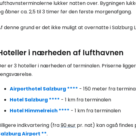
... det verdensomspændende rejsef
Lufthavnsterminalerne lukker natten over. Bygningen lukk
g åbner ca. 2,5 til 3 timer før den første morgenafgang.
Fo
f denne grund er det ikke muligt at overnatte i Salzburg 
For
Hoteller i nærheden af lufthavnen
er er 3 hoteller i nærheden af terminalen. Priserne ligg
For
sengsværelse.
Airporthotel Salzburg ****
- 150 meter fra termina
Hotel Salzburg ****
- 1 km fra terminalen
Hotel Himmelreich ****
- 1 km fra terminalen
illigere indkvartering (fra
90 eur
pr. nat) kan også findes 
Salzburg Airport **
.