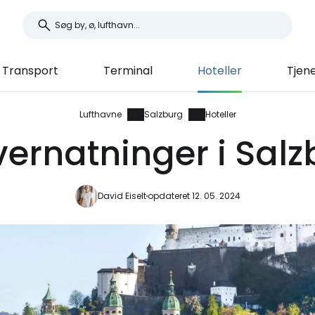
Transport
Terminal
Hoteller
Tjen
Lufthavne
Salzburg
Hoteller
vernatninger i Sal
David Eiselt
opdateret 12. 05. 2024