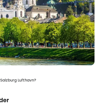
 Salzburg Lufthavn?
Cestee
der