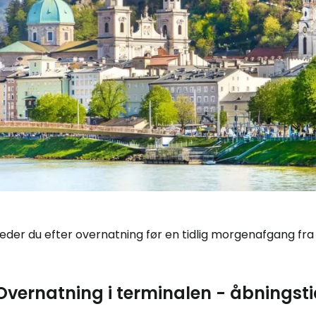
eder du efter overnatning før en tidlig morgenafgang fra
Log ind på 
Overnatning i terminalen - åbningsti