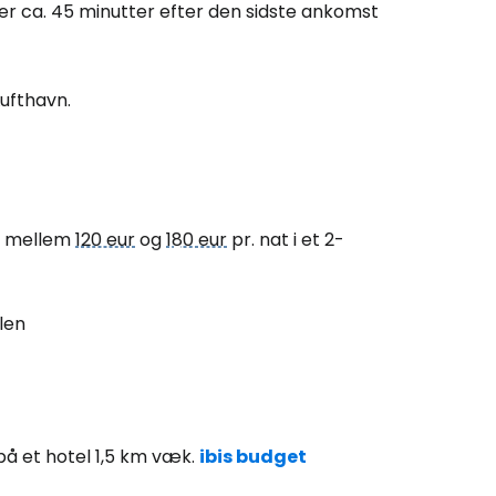
ællesskab
er ca. 45 minutter efter den sidste ankomst
rtsæt med Google
Lufthavn.
tsæt med Facebook
er mellem
120 eur
og
180 eur
pr. nat i et 2-
tsæt med e-mail
len
på et hotel 1,5 km væk.
ibis budget