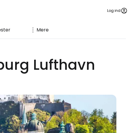
Log ind
ester
Mere
zburg Lufthavn