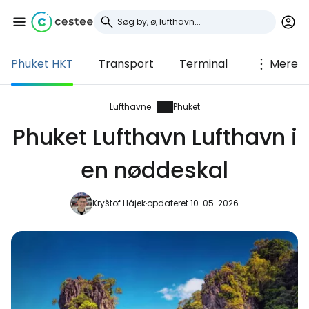
Phuket HKT
Transport
Terminal
Mere
Log ind på Cestee
... det verdensomspændende
Lufthavne
Phuket
rejsefællesskab
Phuket Lufthavn Lufthavn i
en nøddeskal
Fortsæt med Google
Kryštof Hájek
opdateret 10. 05. 2026
Fortsæt med Facebook
Fortsæt med e-mail