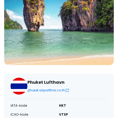
Phuket Lufthavn
phuket.airportthai.co.th
IATA-kode
HKT
ICAO-kode
VTSP