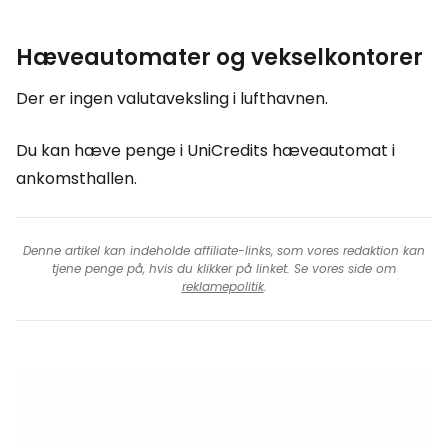
Hæveautomater og vekselkontorer
Der er ingen valutaveksling i lufthavnen.
Du kan hæve penge i UniCredits hæveautomat i
ankomsthallen.
Denne artikel kan indeholde affiliate-links, som vores redaktion kan
tjene penge på, hvis du klikker på linket. Se vores side om
reklamepolitik
.