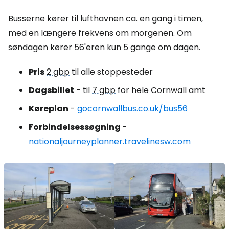
Busserne kører til lufthavnen ca. en gang i timen,
med en længere frekvens om morgenen. Om
søndagen kører 56'eren kun 5 gange om dagen.
Pris
2 gbp
til alle stoppesteder
Dagsbillet
- til
7 gbp
for hele Cornwall amt
Køreplan
-
gocornwallbus.co.uk/bus56
Forbindelsessøgning
-
nationaljourneyplanner.travelinesw.com