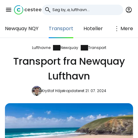
Newquay NQY
Transport
Hoteller
Mere
Log ind på Cestee
... det verdensomspændende
Lufthavne
Newquay
Transport
rejsefællesskab
Transport fra Newquay
Lufthavn
Fortsæt med Google
Kryštof Hájek
opdateret 21. 07. 2024
Fortsæt med Facebook
Fortsæt med e-mail