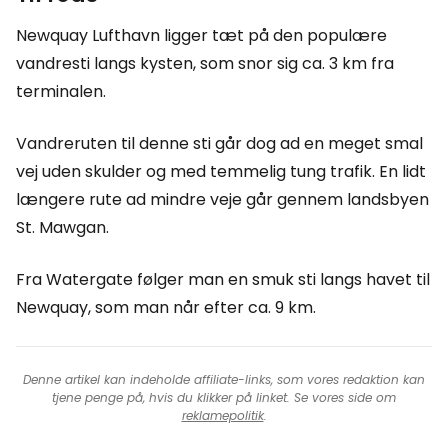
Newquay Lufthavn ligger tæt på den populære
vandresti langs kysten, som snor sig ca. 3 km fra
terminalen.
Vandreruten til denne sti går dog ad en meget smal
vej uden skulder og med temmelig tung trafik. En lidt
længere rute ad mindre veje går gennem landsbyen
St. Mawgan.
Fra Watergate følger man en smuk sti langs havet til
Newquay, som man når efter ca. 9 km.
Denne artikel kan indeholde affiliate-links, som vores redaktion kan
tjene penge på, hvis du klikker på linket. Se vores side om
reklamepolitik
.