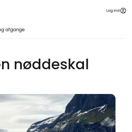
Log ind
og afgange
 en nøddeskal