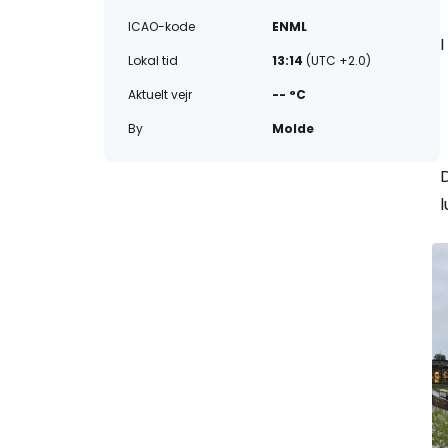
ICAO-kode
ENML
I
Lokal tid
13:14
(UTC +2.0)
Aktuelt vejr
-- °C
By
Molde
D
l