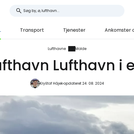
L
Transport
Tjenester
Ankomster 
Lufthavne
Molde
fthavn Lufthavn i
Kryštof Hájek
opdateret 24. 08. 2024