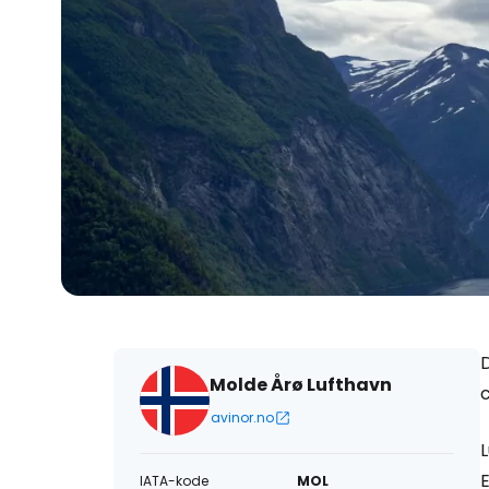
D
Molde Årø Lufthavn
avinor.no
L
E
IATA-kode
MOL