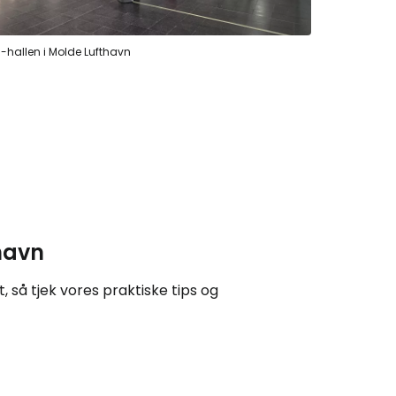
tsæt med e-mail
-hallen i Molde Lufthavn
thavn
 så tjek vores praktiske tips og