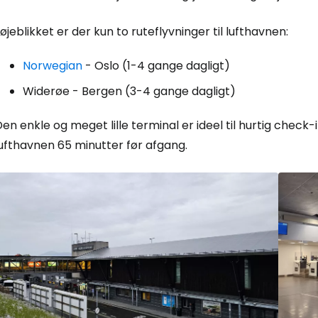
 øjeblikket er der kun to ruteflyvninger til lufthavnen:
Norwegian
- Oslo (1-4 gange dagligt)
Widerøe - Bergen (3-4 gange dagligt)
Log ind på 
en enkle og meget lille terminal er ideel til hurtig check-
ufthavnen 65 minutter før afgang.
... det verdensomspændende rejsef
Fo
For