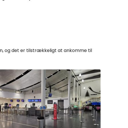
Cestee
in, og det er tilstrækkeligt at ankomme til
ællesskab
rtsæt med Google
tsæt med Facebook