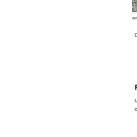
an
U
a