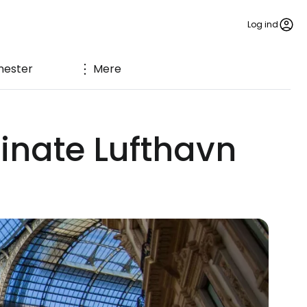
Log ind
nester
Mere
inate Lufthavn