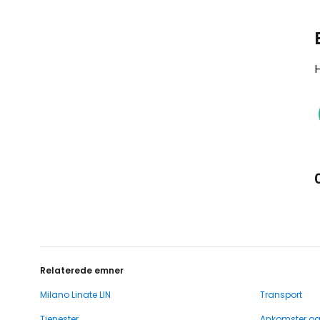
H
Relaterede emner
Milano Linate LIN
Transport
Tjenester
Ankomster o