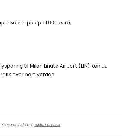
rtsæt med Google
ompensation på op til 600 euro.
tsæt med Facebook
tsæt med e-mail
sporing til Milan Linate Airport (LIN) kan du
rafik over hele verden.
t. Se vores side om
reklamepolitik
.