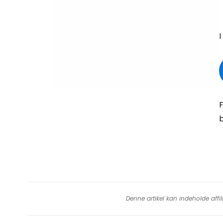
I
F
b
Denne artikel kan indeholde affil