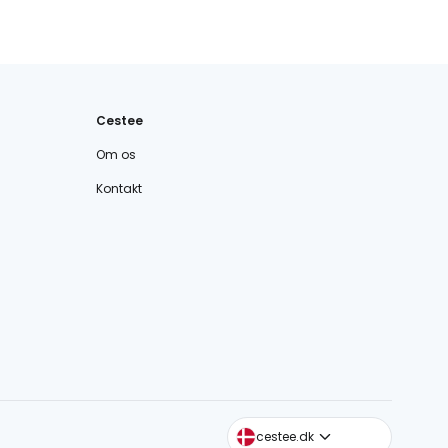
Cestee
Om os
Kontakt
cestee.com
cestee.dk