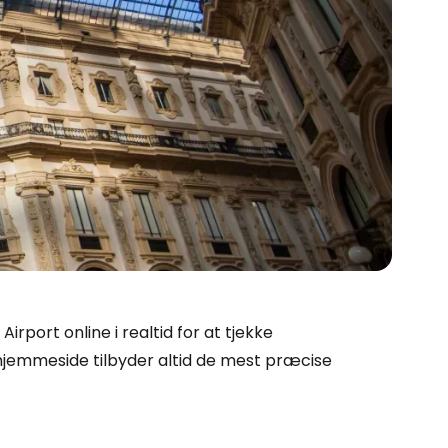
Cestee
irport online i realtid for at tjekke
 hjemmeside tilbyder altid de mest præcise
ællesskab