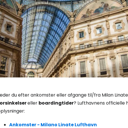
Log ind på 
eder du efter ankomster eller afgange til/fra Milan Linate A
forsinkelser
eller
boardingtider
? Lufthavnens officielle
... det verdensomspændende rejsef
plysninger:
Ankomster - Milano Linate Lufthavn