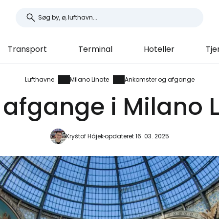
Transport
Terminal
Hoteller
Tje
Lufthavne
Milano Linate
Ankomster og afgange
afgange i Milano L
Kryštof Hájek
opdateret 16. 03. 2025