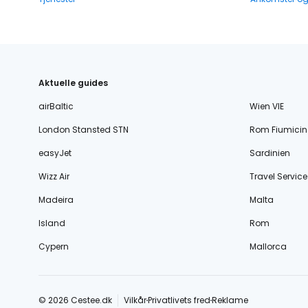
Aktuelle guides
airBaltic
Wien VIE
London Stansted STN
Rom Fiumicin
easyJet
Sardinien
Wizz Air
Travel Service
Madeira
Malta
Island
Rom
Cypern
Mallorca
© 2026 Cestee.dk
Vilkår
Privatlivets fred
Reklame