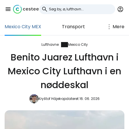
Mexico City MEX
Transport
Mere
Log ind på Cestee
... det verdensomspændende
Lufthavne
Mexico City
rejsefællesskab
Benito Juarez Lufthavn i
Mexico City Lufthavn i en
Fortsæt med Google
nøddeskal
Fortsæt med Facebook
Kryštof Hájek
opdateret 16. 06. 2026
Fortsæt med e-mail