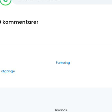
0 kommentarer
Parkering
g afgange
Ryanair