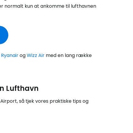
Cestee
er normalt kun at ankomme til lufthavnen
ællesskab
rtsæt med Google
e
Ryanair
og
Wizz Air
med en lang række
tsæt med Facebook
en Lufthavn
tsæt med e-mail
rport, så tjek vores praktiske tips og