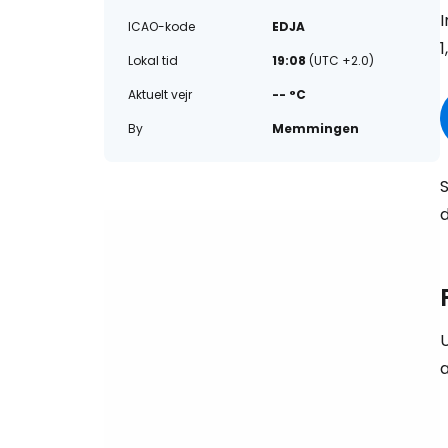
ICAO-kode
EDJA
1
Lokal tid
19:08
(UTC +2.0)
Aktuelt vejr
-- °C
By
Memmingen
d
U
a