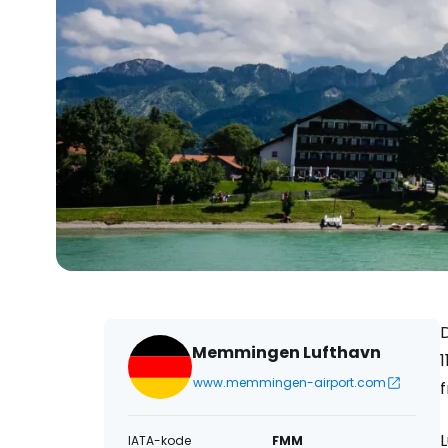
D
Memmingen Lufthavn
www.memmingen-airport.com
f
L
IATA-kode
FMM