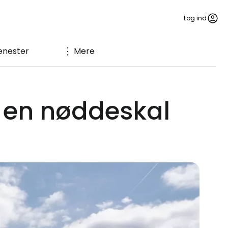
Log ind
enester
Mere
 en nøddeskal