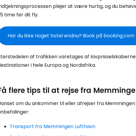
Log ind på 
Indtjekningsprocessen plejer at være hurtig, og du behøv
,5 time før dit fly.
... det verdensomspændende rejsef
Har du ikke noget hotel endnu? Book på booking.com
Fo
Størstedelen af trafikken varetages af lavprisselskabern
estinationer i hele Europa og Nordafrika.
For
Få flere tips til at rejse fra Memming
For
anset om du ankommer til eller afrejser fra Memmingen Ai
nbefalinger:
Transport fra Memmingen Lufthavn