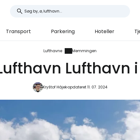
Transport
Parkering
Hoteller
Tj
Lufthavne
Memmingen
fthavn Lufthavn i
Kryštof Hájek
opdateret 11. 07. 2024