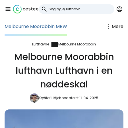
Melbourne Moorabbin MBW
Mere
Log ind på Cestee
... det verdensomspændende
Lufthavne
Melbourne Moorabbin
rejsefællesskab
Melbourne Moorabbin
lufthavn Lufthavn i en
Fortsæt med Google
nøddeskal
Fortsæt med Facebook
Kryštof Hájek
opdateret 11. 04. 2025
Fortsæt med e-mail