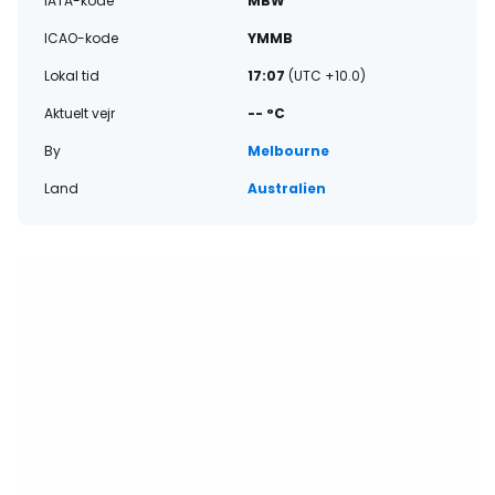
IATA-kode
MBW
ICAO-kode
YMMB
Lokal tid
17:07
(UTC +10.0)
Aktuelt vejr
-- °C
By
Melbourne
Land
Australien