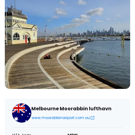
Melbourne Moorabbin lufthavn
www.moorabbinairport.com.au