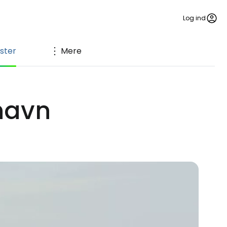
Log ind
ster
Mere
thavn