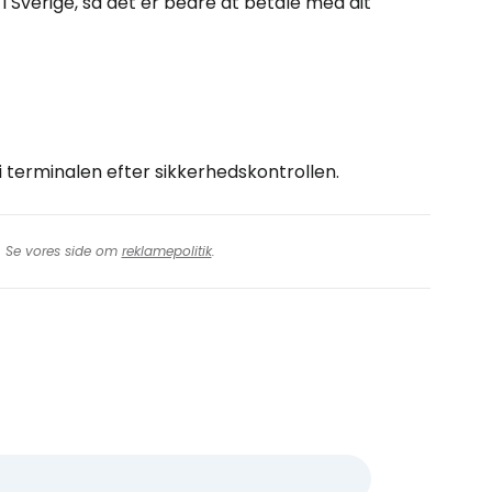
i Sverige, så det er bedre at betale med dit
 terminalen efter sikkerhedskontrollen.
t. Se vores side om
reklamepolitik
.