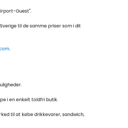
Airport-Guest".
Sverige til de samme priser som i dit
.com
.
Cestee
uligheder.
ællesskab
e i en enkelt toldfri butik.
rtsæt med Google
ed til at købe drikkevarer, sandwich,