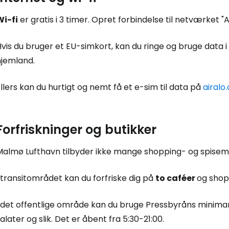
Wi-fi
er gratis i 3 timer. Opret forbindelse til netværket "
vis du bruger et EU-simkort, kan du ringe og bruge data i 
hjemland.
llers kan du hurtigt og nemt få et e-sim til data på
airalo
Log ind på 
Forfriskninger og butikker
Malmø Lufthavn tilbyder ikke mange shopping- og spisem
... det verdensomspændende rejsef
 transitområdet kan du forfriske dig på
to caféer
og shopp
Fo
 det offentlige område kan du bruge Pressbyråns minimark
alater og slik. Det er åbent fra 5:30-21:00.