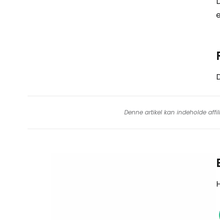
D
e
Denne artikel kan indeholde affil
H