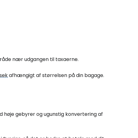
tsæt med Facebook
tsæt med e-mail
råde nær udgangen til taxaerne.
sek
afhængigt af størrelsen på din bagage.
 høje gebyrer og ugunstig konvertering af