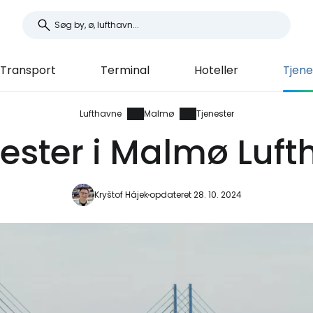
Transport
Terminal
Hoteller
Tjene
Lufthavne
Malmø
Tjenester
ester i Malmø Luf
Kryštof Hájek
opdateret 28. 10. 2024