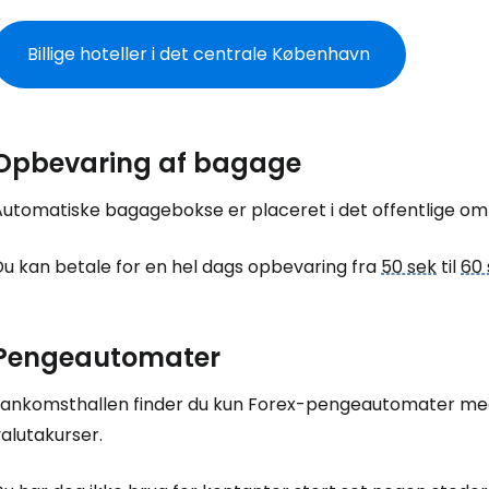
For
Billige hoteller i det centrale København
For
Opbevaring af bagage
Automatiske bagagebokse er placeret i det offentlige om
Du kan betale for en hel dags opbevaring fra
50 sek
til
60 
Pengeautomater
I ankomsthallen finder du kun Forex-pengeautomater med
alutakurser.