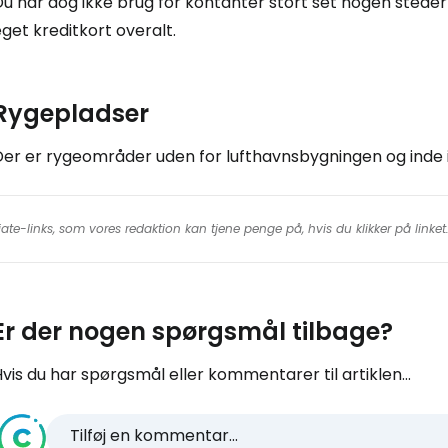
u har dog ikke brug for kontanter stort set nogen steder 
get kreditkort overalt.
Rygepladser
Der er rygeområder uden for lufthavnsbygningen og inde i
iate-links, som vores redaktion kan tjene penge på, hvis du klikker på linke
Er der nogen spørgsmål tilbage?
vis du har spørgsmål eller kommentarer til artiklen...
Tilføj en kommentar...