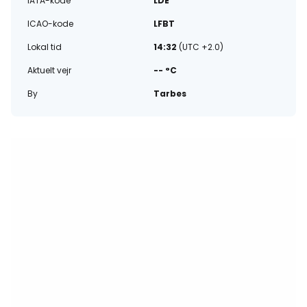
IATA-kode
LDE
ICAO-kode
LFBT
Lokal tid
14:32
(UTC +2.0)
Aktuelt vejr
-- °C
By
Tarbes