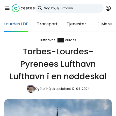
Lourdes LDE
Transport
Tjenester
Mere
Log ind på Cestee
... det verdensomspændende
Lufthavne
Lourdes
rejsefællesskab
Tarbes-Lourdes-
Pyrenees Lufthavn
Fortsæt med Google
Lufthavn i en nøddeskal
Fortsæt med Facebook
Kryštof Hájek
opdateret 12. 04. 2024
Fortsæt med e-mail