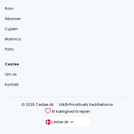
Rom
Albanien
Cypern
Mallorca
Porto
Cestee
Om os
Kontakt
© 2026 Cestee.dk
Vilkår
Privatlivets fred
Reklame
Af kærlighed til rejsen
cestee.com
cestee.dk
cestee.sk