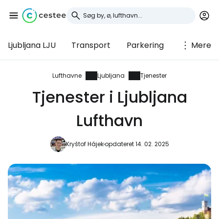
Ljubljana LJU
Transport
Parkering
Mere
Log ind på Cestee
... det verdensomspændende
Lufthavne
Ljubljana
Tjenester
rejsefællesskab
Tjenester i Ljubljana
Lufthavn
Fortsæt med Google
Kryštof Hájek
opdateret 14. 02. 2025
Fortsæt med Facebook
Fortsæt med e-mail