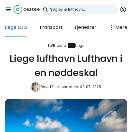
Liege LGG
Transport
Tjenester
Mere
Log ind på Cestee
... det verdensomspændende
Lufthavne
Liege
rejsefællesskab
Liege lufthavn Lufthavn i
en nøddeskal
Fortsæt med Google
David Eiselt
opdateret 02. 07. 2025
Fortsæt med Facebook
Fortsæt med e-mail