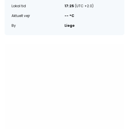
Lokal tid
17:25
(UTC +2.0)
Aktuelt vejr
-- °C
By
Liege