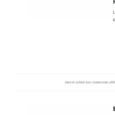
U
a
Denne artikel kan indeholde affil