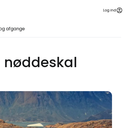
Log ind
og afgange
n nøddeskal