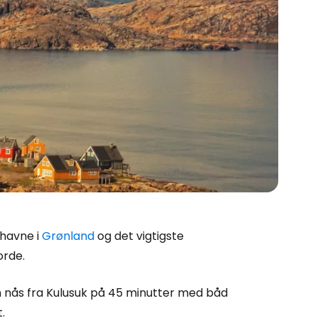
thavne i
Grønland
og det vigtigste
orde.
n nås fra Kulusuk på 45 minutter med båd
.