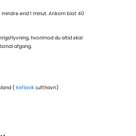
Cestee
å mindre end 1 minut. Ankom blot 40
ællesskab
igsflyvning, hvorimod du altid skal
tional afgang.
rtsæt med Google
tsæt med Facebook
sland (
Keflavik
Lufthavn)
tsæt med e-mail