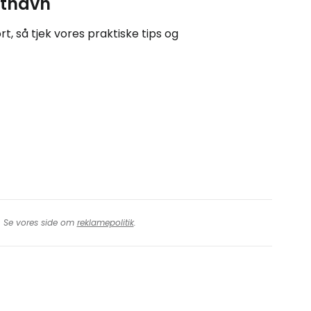
ufthavn
t, så tjek vores praktiske tips og
t. Se vores side om
reklamepolitik
.