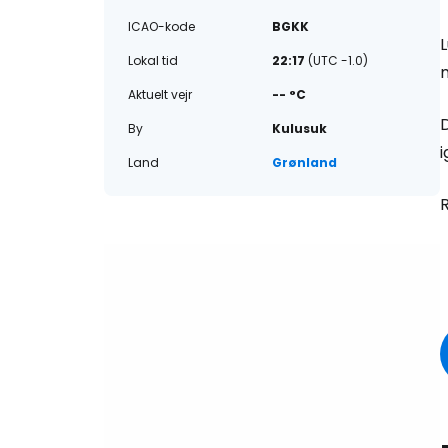
ICAO-kode
BGKK
Lokal tid
22:17
(UTC -1.0)
m
Aktuelt vejr
-- °C
D
By
Kulusuk
Land
Grønland
R