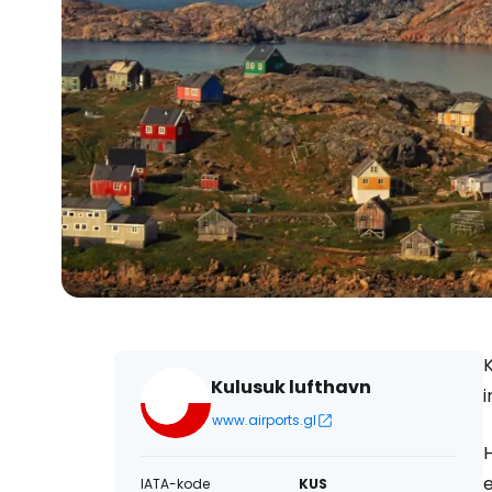
K
Kulusuk lufthavn
i
www.airports.gl
e
IATA-kode
KUS