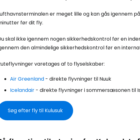
Log ind på 
Lufthavnsterminalen er meget lille og kan gås igennem p
inutter før dit fly.
... det verdensomspændende rejsef
u skal ikke igennem nogen sikkerhedskontrol før en indenr
igennem den almindelige sikkerhedskontrol før en interna
Fo
uteflyvninger varetages af to flyselskaber:
Air Greenland
- direkte flyvninger til Nuuk
For
Icelandair
- direkte flyvninger i sommersæsonen til I
For
Søg efter fly til Kulusuk