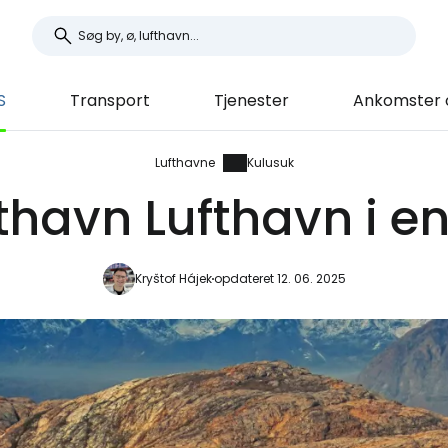
S
Transport
Tjenester
Ankomster 
Lufthavne
Kulusuk
fthavn Lufthavn i e
Kryštof Hájek
opdateret 12. 06. 2025