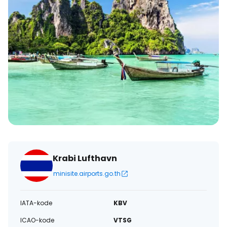
Krabi Lufthavn
minisite.airports.go.th
IATA-kode
KBV
ICAO-kode
VTSG