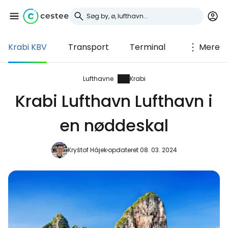
Krabi KBV
Transport
Terminal
Mere
Log ind på Cestee
... det verdensomspændende
Lufthavne
Krabi
rejsefællesskab
Krabi Lufthavn Lufthavn i
en nøddeskal
Fortsæt med Google
Kryštof Hájek
opdateret 08. 03. 2024
Fortsæt med Facebook
Fortsæt med e-mail