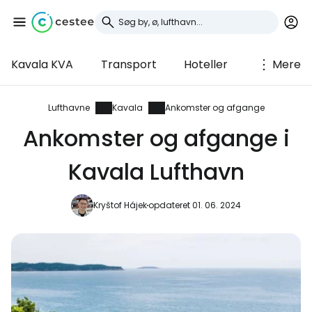
Kavala KVA
Transport
Hoteller
Mere
Log ind på Cestee
... det verdensomspændende
Lufthavne
Kavala
Ankomster og afgange
rejsefællesskab
Ankomster og afgange i
Kavala Lufthavn
Fortsæt med Google
Kryštof Hájek
opdateret 01. 06. 2024
Fortsæt med Facebook
Fortsæt med e-mail