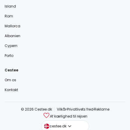
Island
Rom
Mallorca
Albanien
Cypern
Porto
Cestee
Om os
Kontakt
© 2026 Cestee.dk
Vilkår
Privatlivets fred
Reklame
Af kærlighed til rejsen
cestee.com
cestee.dk