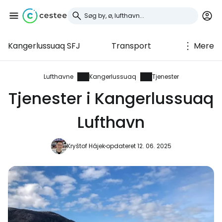
Kangerlussuaq SFJ
Transport
Mere
Log ind på Cestee
... det verdensomspændende
Lufthavne
Kangerlussuaq
Tjenester
rejsefællesskab
Tjenester i Kangerlussuaq
Lufthavn
Fortsæt med Google
Kryštof Hájek
opdateret 12. 06. 2025
Fortsæt med Facebook
Fortsæt med e-mail