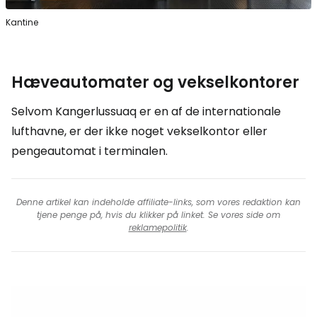
Kantine
Hæveautomater og vekselkontorer
Selvom Kangerlussuaq er en af de internationale
lufthavne, er der ikke noget vekselkontor eller
pengeautomat i terminalen.
Denne artikel kan indeholde affiliate-links, som vores redaktion kan
tjene penge på, hvis du klikker på linket. Se vores side om
reklamepolitik
.