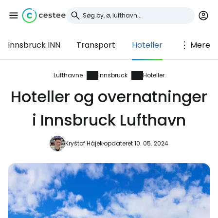
Innsbruck INN
Transport
Hoteller
Mere
Log ind på Cestee
... det verdensomspændende
Lufthavne
Innsbruck
Hoteller
rejsefællesskab
Hoteller og overnatninger
i Innsbruck Lufthavn
Fortsæt med Google
Kryštof Hájek
opdateret 10. 05. 2024
Fortsæt med Facebook
Fortsæt med e-mail