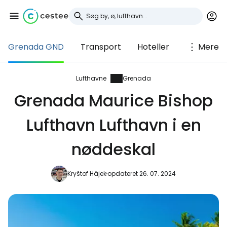
Grenada GND
Transport
Hoteller
Mere
Log ind på Cestee
... det verdensomspændende
Lufthavne
Grenada
rejsefællesskab
Grenada Maurice Bishop
Lufthavn Lufthavn i en
Fortsæt med Google
nøddeskal
Fortsæt med Facebook
Kryštof Hájek
opdateret 26. 07. 2024
Fortsæt med e-mail