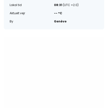
Lokal tid
08:31
(UTC +2.0)
Aktuelt vejr
-- °C
By
Genève