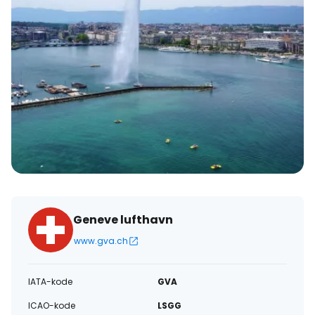
Geneve lufthavn
www.gva.ch
IATA-kode
GVA
ICAO-kode
LSGG