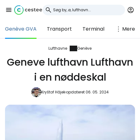
Genève GVA
Transport
Terminal
Mere
Log ind på Cestee
... det verdensomspændende
Lufthavne
Genève
rejsefællesskab
Geneve lufthavn Lufthavn
i en nøddeskal
Fortsæt med Google
Kryštof Hájek
opdateret 06. 05. 2024
Fortsæt med Facebook
Fortsæt med e-mail