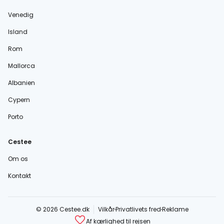
Venedig
Island
Rom
Mallorca
Albanien
Cypern
Porto
Cestee
Om os
Kontakt
© 2026 Cestee.dk
Vilkår
Privatlivets fred
Reklame
Af kærlighed til rejsen