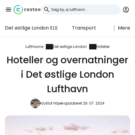
Det østlige London ELS
Transport
Mere
Log ind på Cestee
... det verdensomspændende
Lufthavne
Det østlige London
Hoteller
rejsefællesskab
Hoteller og overnatninger
i Det østlige London
Fortsæt med Google
Lufthavn
Fortsæt med Facebook
Kryštof Hájek
opdateret 29. 07. 2024
Fortsæt med e-mail