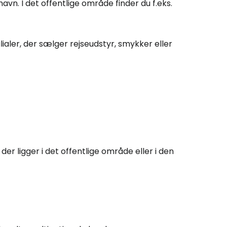
. I det offentlige område finder du f.eks.
tsæt med Facebook
ilialer, der sælger rejseudstyr, smykker eller
tsæt med e-mail
, der ligger i det offentlige område eller i den