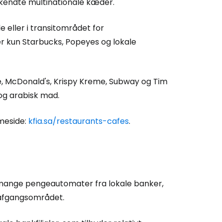
kendte multinationale kæder.
e eller i transitområdet for
er kun Starbucks, Popeyes og lokale
ée, McDonald's, Krispy Kreme, Subway og Tim
og arabisk mad.
mmeside:
kfia.sa/restaurants-cafes
.
 mange pengeautomater fra lokale banker,
 afgangsområdet.