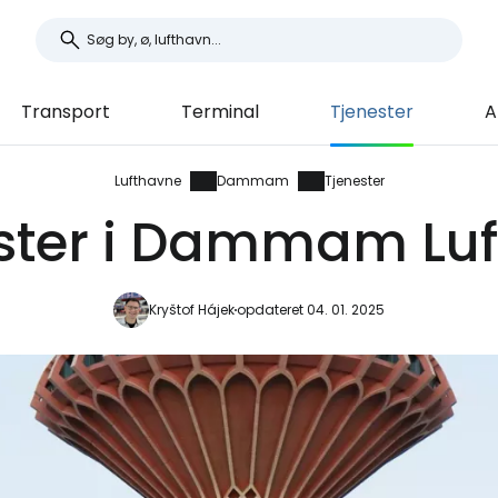
Transport
Terminal
Tjenester
A
Lufthavne
Dammam
Tjenester
ster i Dammam Lu
Kryštof Hájek
opdateret 04. 01. 2025