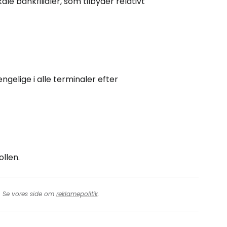
 bankfilialer, som tilbyder relativt
ngelige i alle terminaler efter
ollen.
t. Se vores side om
reklamepolitik
.