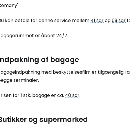
Comany".
Du kan betale for denne service mellem
41 sar
og
69 sar
f
Bagagerummet er åbent 24/7.
Indpakning af bagage
Bagageindpakning med beskyttelsesfilm er tilgængelig i 
begge terminaler.
Log ind på 
risen for 1 stk. bagage er ca.
40 sar
.
... det verdensomspændende rejsef
Butikker og supermarked
Fo