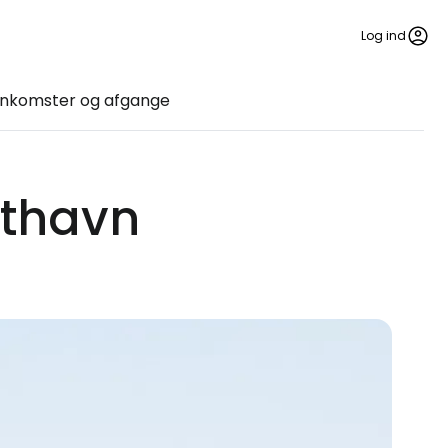
Log ind
nkomster og afgange
fthavn