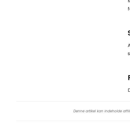
M
f
A
s
D
Denne artikel kan indeholde affil