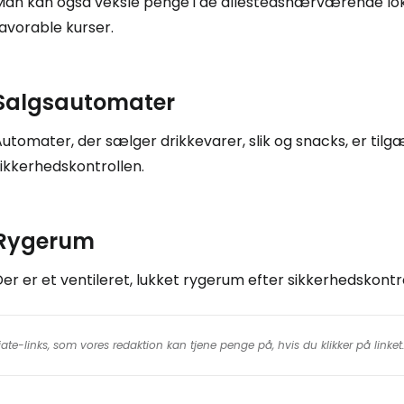
an kan også veksle penge i de allestedsnærværende lokale
avorable kurser.
Salgsautomater
utomater, der sælger drikkevarer, slik og snacks, er tilgæ
ikkerhedskontrollen.
Rygerum
er er et ventileret, lukket rygerum efter sikkerhedskontr
iate-links, som vores redaktion kan tjene penge på, hvis du klikker på linke