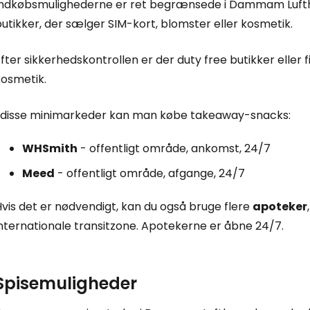
Indkøbsmulighederne er ret begrænsede i Dammam Lufthavn
utikker, der sælger SIM-kort, blomster eller kosmetik.
For
fter sikkerhedskontrollen er der
duty free
butikker eller f
kosmetik.
For
I disse minimarkeder kan man købe takeaway-snacks:
WHSmith
- offentligt område, ankomst, 24/7
Meed
- offentligt område, afgange, 24/7
vis det er nødvendigt, kan du også bruge flere
apoteker
internationale transitzone. Apotekerne er åbne 24/7.
Spisemuligheder