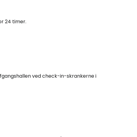
or 24 timer.
afgangshallen ved check-in-skrankerne i
Cestee
ællesskab
rtsæt med Google