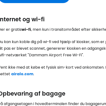
Internet og wi-fi
er er gratis
wi-fi
, men kun i transitområdet efter sikkerh
u kan kun koble dig på wi-fi ved hjælp af kiosker, som er 
it pas er blevet scannet, genererer kiosken en adgangsko
wifi-netværket "Dammam Airport Free Wi-Fi".
Vent ikke med at købe et fysisk sim-kort ved ankomsten. 
nettet
airalo.com
.
Opbevaring af bagage
På afgangsetagen i hovedterminalen finder du bagagerum