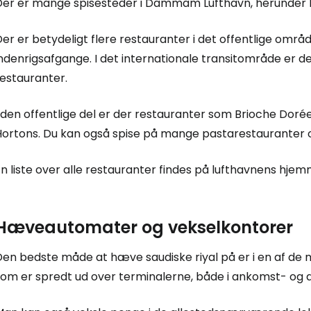
Der er mange spisesteder i Dammam Lufthavn, herunder 
er er betydeligt flere restauranter i det offentlige områd
ndenrigsafgange. I det internationale transitområde er d
restauranter.
I den offentlige del er der restauranter som Brioche Dor
Hortons. Du kan også spise på mange pastarestauranter 
n liste over alle restauranter findes på lufthavnens hje
Hæveautomater og vekselkontorer
Den bedste måde at hæve saudiske riyal på er i en af de
som er spredt ud over terminalerne, både i ankomst- og