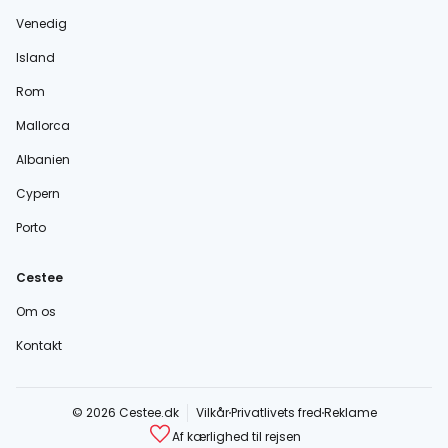
Venedig
Island
Rom
Mallorca
Albanien
Cypern
Porto
Cestee
Om os
Kontakt
© 2026 Cestee.dk
Vilkår
Privatlivets fred
Reklame
Af kærlighed til rejsen