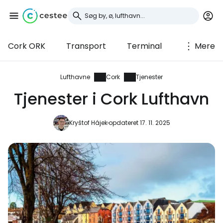
Cork ORK
Transport
Terminal
Mere
Log ind på Cestee
... det verdensomspændende
Lufthavne
Cork
Tjenester
rejsefællesskab
Tjenester i Cork Lufthavn
Fortsæt med Google
Kryštof Hájek
opdateret 17. 11. 2025
Fortsæt med Facebook
Fortsæt med e-mail