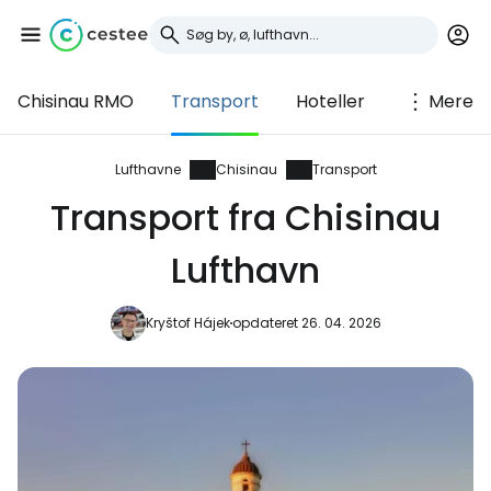
Chisinau RMO
Transport
Hoteller
Mere
Log ind på Cestee
... det verdensomspændende
Lufthavne
Chisinau
Transport
rejsefællesskab
Transport fra Chisinau
Lufthavn
Fortsæt med Google
Kryštof Hájek
opdateret 26. 04. 2026
Fortsæt med Facebook
Fortsæt med e-mail