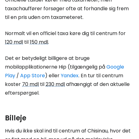
taxachauffører forsøger ofte at forhandle sig frem
til en pris uden om taxameteret.
Normalt vil en officiel taxa køre dig til centrum for
120 mdl
til
150 mdl
.
Det er betydeligt billigere at bruge
mobilapplikationerne Hip (tilgængelig på
Google
Play
/
App Store
) eller
Yandex
. En tur til centrum
koster
70 mdl
til
230 mdl
afhængigt af den aktuelle
efterspørgsel.
Billeje
Hvis du ikke skal ind til centrum af Chisinau, hvor det