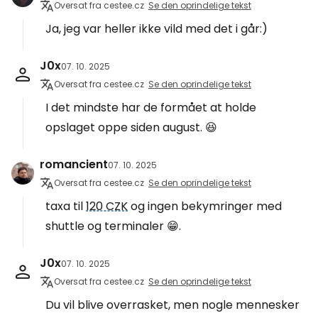
Oversat fra cestee.cz
Se den oprindelige tekst
Ja, jeg var heller ikke vild med det i går:)
J0x
07. 10. 2025
Oversat fra cestee.cz
Se den oprindelige tekst
I det mindste har de formået at holde
opslaget oppe siden august. 😆
romancient
07. 10. 2025
Oversat fra cestee.cz
Se den oprindelige tekst
taxa til
120 CZK
og ingen bekymringer med
shuttle og terminaler 😁.
J0x
07. 10. 2025
Oversat fra cestee.cz
Se den oprindelige tekst
Du vil blive overrasket, men nogle mennesker