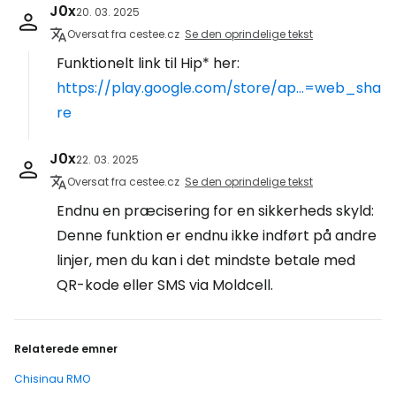
J0x
20. 03. 2025
Oversat fra cestee.cz
Se den oprindelige tekst
Funktionelt link til Hip* her:
https://play.google.com/store/ap...=web_sha
re
J0x
22. 03. 2025
Oversat fra cestee.cz
Se den oprindelige tekst
Endnu en præcisering for en sikkerheds skyld:
Denne funktion er endnu ikke indført på andre
linjer, men du kan i det mindste betale med
QR-kode eller SMS via Moldcell.
Relaterede emner
Chisinau RMO