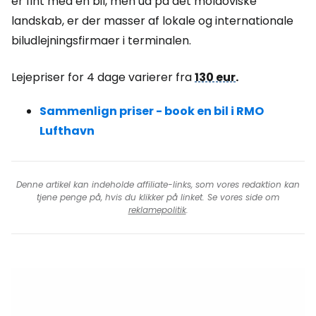
er fint med en bil, men ud på det moldoviske
landskab, er der masser af lokale og internationale
biludlejningsfirmaer i terminalen.
Lejepriser for 4 dage varierer fra
130 eur
.
Sammenlign priser - book en bil i RMO
Lufthavn
Denne artikel kan indeholde affiliate-links, som vores redaktion kan
tjene penge på, hvis du klikker på linket. Se vores side om
reklamepolitik
.