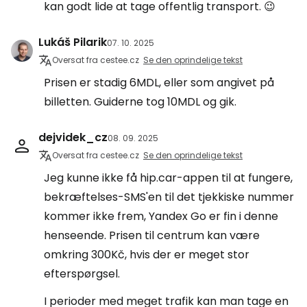
kan godt lide at tage offentlig transport. 😉
Lukáš Pilarik
07. 10. 2025
Oversat fra cestee.cz
Se den oprindelige tekst
Prisen er stadig 6MDL, eller som angivet på
billetten. Guiderne tog 10MDL og gik.
dejvidek_cz
08. 09. 2025
Oversat fra cestee.cz
Se den oprindelige tekst
Jeg kunne ikke få hip.car-appen til at fungere,
bekræftelses-SMS'en til det tjekkiske nummer
kommer ikke frem, Yandex Go er fin i denne
henseende. Prisen til centrum kan være
omkring 300Kč, hvis der er meget stor
efterspørgsel.
I perioder med meget trafik kan man tage en