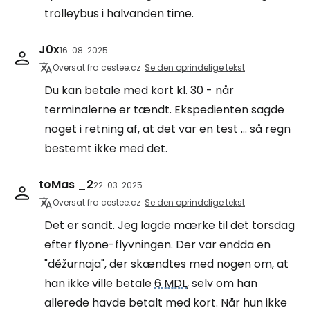
trolleybus i halvanden time.
J0x
16. 08. 2025
Oversat fra cestee.cz
Se den oprindelige tekst
Du kan betale med kort kl. 30 - når
terminalerne er tændt. Ekspedienten sagde
noget i retning af, at det var en test ... så regn
bestemt ikke med det.
toMas _2
22. 03. 2025
Oversat fra cestee.cz
Se den oprindelige tekst
Det er sandt. Jeg lagde mærke til det torsdag
efter flyone-flyvningen. Der var endda en
"děžurnaja", der skændtes med nogen om, at
han ikke ville betale
6 MDL
, selv om han
allerede havde betalt med kort. Når hun ikke