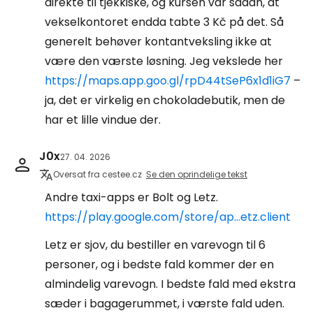
direkte til tjekkiske, og kursen var sådan, at
vekselkontoret endda tabte 3 Kč på det. Så
generelt behøver kontantveksling ikke at
være den værste løsning. Jeg vekslede her
https://maps.app.goo.gl/rpD44tSeP6x1d1iG7
–
ja, det er virkelig en chokoladebutik, men de
har et lille vindue der.
J0x
27. 04. 2026
Oversat fra cestee.cz
Se den oprindelige tekst
Andre taxi-apps er Bolt og Letz.
https://play.google.com/store/ap...etz.client
Letz er sjov, du bestiller en varevogn til 6
personer, og i bedste fald kommer der en
almindelig varevogn. I bedste fald med ekstra
sæder i bagagerummet, i værste fald uden.