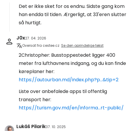
Det er ikke sket for os endnu. Sidste gang kom
han endda til tiden. Ærgerligt, at 33'eren slutter
så hurtigt.
J0x
27. 04. 2026
Oversat fra cestee.cz
Se den oprindelige tekst
2Christopher: Busstoppestedet ligger 400
meter fra lufthavnens indgang, og du kan finde
køreplaner her:
https://autourban.md/index.php?p...&tip=2
Liste over anbefalede apps til offentlig
transport her:
https://turism.gov.md/en/informa...rt-public/
Lukáš Pilarik
07. 10. 2025