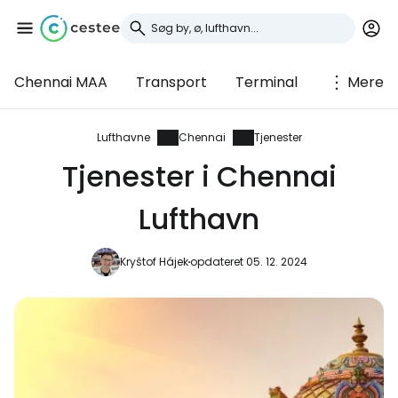
Chennai MAA
Transport
Terminal
Mere
Log ind på Cestee
... det verdensomspændende
Lufthavne
Chennai
Tjenester
rejsefællesskab
Tjenester i Chennai
Lufthavn
Fortsæt med Google
Kryštof Hájek
opdateret 05. 12. 2024
Fortsæt med Facebook
Fortsæt med e-mail