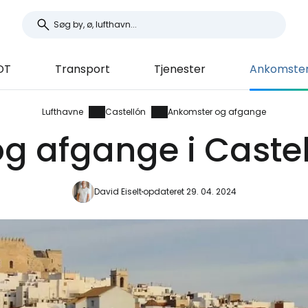
DT
Transport
Tjenester
Ankomster
Lufthavne
Castellón
Ankomster og afgange
g afgange i Castel
David Eiselt
opdateret 29. 04. 2024