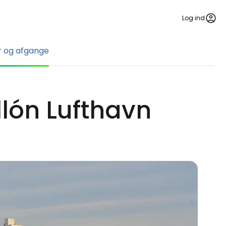
Log ind
 og afgange
lón Lufthavn