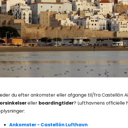
Log ind på 
eder du efter ankomster eller afgange til/fra Castellón Air
forsinkelser
eller
boardingtider
? Lufthavnens officielle
... det verdensomspændende rejsef
plysninger:
Fo
Ankomster - Castellón Lufthavn