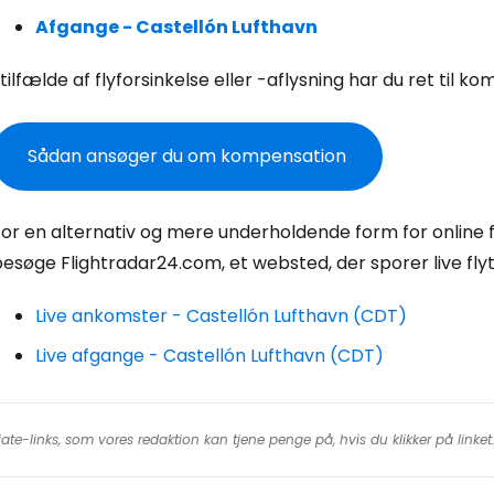
Afgange - Castellón Lufthavn
For
 tilfælde af flyforsinkelse eller -aflysning har du ret til k
Sådan ansøger du om kompensation
For
or en alternativ og mere underholdende form for online f
esøge Flightradar24.com, et websted, der sporer live flyt
Live ankomster - Castellón Lufthavn (CDT)
Live afgange - Castellón Lufthavn (CDT)
iate-links, som vores redaktion kan tjene penge på, hvis du klikker på linke