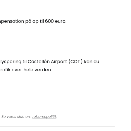
tsæt med Facebook
ompensation på op til 600 euro.
tsæt med e-mail
lysporing til Castellón Airport (CDT) kan du
rafik over hele verden.
t. Se vores side om
reklamepolitik
.