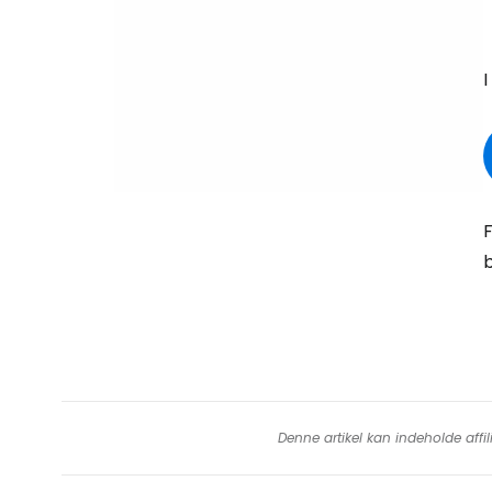
I
F
b
Denne artikel kan indeholde affil