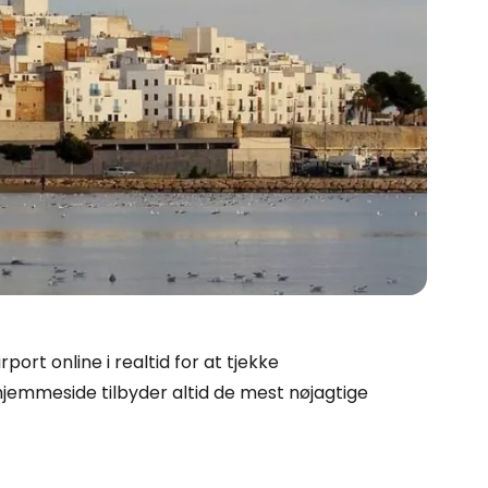
Cestee
port online i realtid for at tjekke
 hjemmeside tilbyder altid de mest nøjagtige
ællesskab
rtsæt med Google