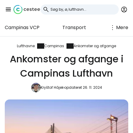
Campinas VCP
Transport
Mere
Log ind på Cestee
... det verdensomspændende
Lufthavne
Campinas
Ankomster og afgange
rejsefællesskab
Ankomster og afgange i
Campinas Lufthavn
Fortsæt med Google
Kryštof Hájek
opdateret 26. 11. 2024
Fortsæt med Facebook
Fortsæt med e-mail