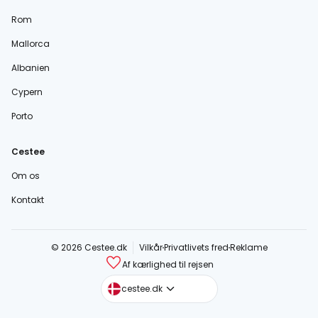
Rom
Mallorca
Albanien
Cypern
Porto
Cestee
Om os
Kontakt
© 2026 Cestee.dk
Vilkår
Privatlivets fred
Reklame
Af kærlighed til rejsen
cestee.com
cestee.dk
cestee.sk