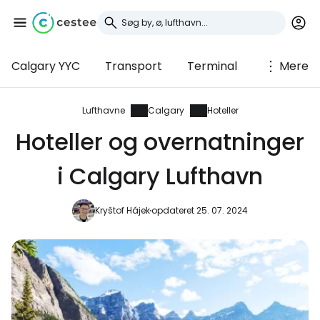
Calgary YYC
Transport
Terminal
Mere
Log ind på Cestee
... det verdensomspændende
Lufthavne
Calgary
Hoteller
rejsefællesskab
Hoteller og overnatninger
i Calgary Lufthavn
Fortsæt med Google
Kryštof Hájek
opdateret 25. 07. 2024
Fortsæt med Facebook
Fortsæt med e-mail