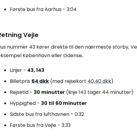
Første bus fra Aarhus - 3:04
Retning Vejle
us nummer 43 kører direkte til den nærmeste storby, Vejle, 
eksempel København eller Odense
.
Linjer -
43, 143
Billetpris
64 dkk
(med rejsekort
40,40 dkk
)
Rejsetid -
30
minutter
(linje 143 tager 44 minutter)
Hyppighed -
30
til
60
minutter
Sidste bus fra lufthavnen - 0:32
Første bus fra Vejle - 3:33