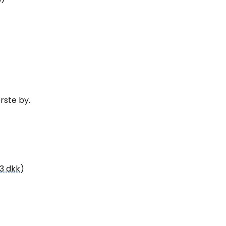
Cestee
ællesskab
rste by.
rtsæt med Google
tsæt med Facebook
33 dkk
)
tsæt med e-mail