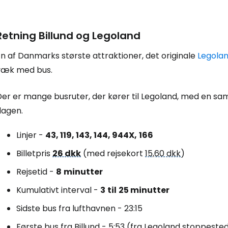
Retning Billund og Legoland
n af Danmarks største attraktioner, det originale
Legola
væk med bus.
er er mange busruter, der kører til Legoland, med en saml
dagen.
Linjer -
43, 119, 143, 144, 944X,
166
Billetpris
26 dkk
(med rejsekort
15,60 dkk
)
Rejsetid -
8
minutter
Kumulativt interval -
3
til
25 minutter
Sidste bus fra lufthavnen - 23:15
Første bus fra Billund - 5:53 (fra Legoland stoppeste