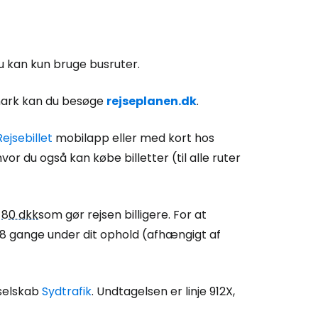
du kan kun bruge busruter.
nmark kan du besøge
rejseplanen.dk
.
Rejsebillet
mobilapp eller med kort hos
or du også kan købe billetter (til alle ruter
l
80 dkk
som gør rejsen billigere. For at
-8 gange under dit ophold (afhængigt af
 selskab
Sydtrafik
. Undtagelsen er linje 912X,