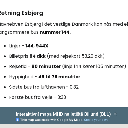
Retning Esbjerg
Havnebyen Esbjerg i det vestlige Danmark kan nås med 
langsommere bus
nummer 144.
Linjer -
144, 944X
Billetpris
84 dkk
(med rejsekort
53,20 dkk
)
Rejsetid -
80
minutter
(linje 144 kører 105 minutter)
Hyppighed -
45
til
75
minutter
Sidste bus fra lufthavnen - 0:32
Første bus fra Vejle - 3:33