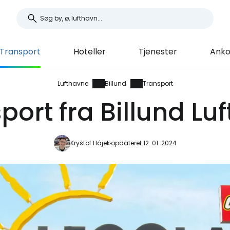
Transport
Hoteller
Tjenester
Anko
Lufthavne
Billund
Transport
port fra Billund Lu
Kryštof Hájek
opdateret 12. 01. 2024