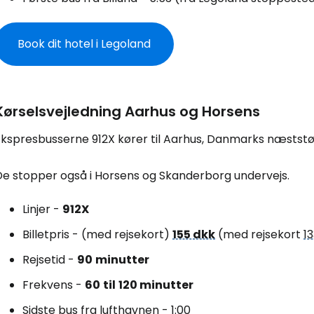
Book dit hotel i Legoland
Log ind på 
... det verdensomspændende rejsef
Kørselsvejledning Aarhus og Horsens
Ekspresbusserne 912X kører til Aarhus, Danmarks næststø
Fo
De stopper også i Horsens og Skanderborg undervejs.
For
Linjer -
912X
Billetpris - (med rejsekort)
155 dkk
(med rejsekort
1
Rejsetid -
90
minutter
For
Frekvens -
60
til
120 minutter
Sidste bus fra lufthavnen - 1:00