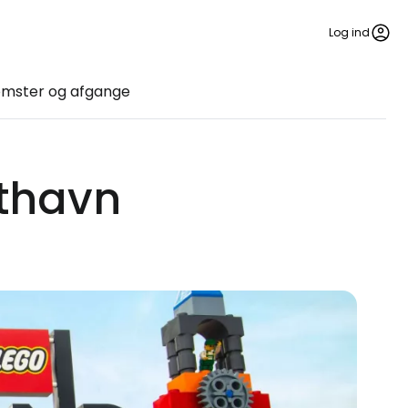
Log ind
mster og afgange
fthavn