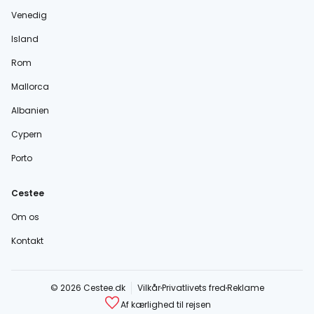
Venedig
Island
Rom
Mallorca
Albanien
Cypern
Porto
Cestee
Om os
Kontakt
© 2026 Cestee.dk
Vilkår
Privatlivets fred
Reklame
Af kærlighed til rejsen