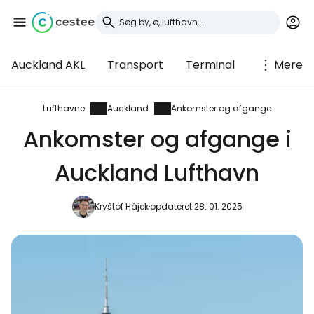
Auckland AKL
Transport
Terminal
Mere
Log ind på Cestee
... det verdensomspændende
Lufthavne
Auckland
Ankomster og afgange
rejsefællesskab
Ankomster og afgange i
Auckland Lufthavn
Fortsæt med Google
Kryštof Hájek
opdateret 28. 01. 2025
Fortsæt med Facebook
Fortsæt med e-mail