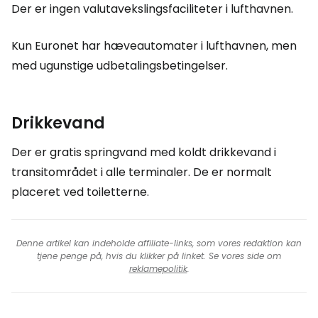
Der er ingen valutavekslingsfaciliteter i lufthavnen.
Kun Euronet har hæveautomater i lufthavnen, men
med ugunstige udbetalingsbetingelser.
Drikkevand
Der er gratis springvand med koldt drikkevand i
transitområdet i alle terminaler. De er normalt
placeret ved toiletterne.
Denne artikel kan indeholde affiliate-links, som vores redaktion kan
tjene penge på, hvis du klikker på linket. Se vores side om
reklamepolitik
.