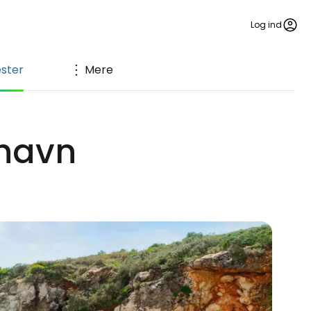
Log ind
ester
Mere
thavn