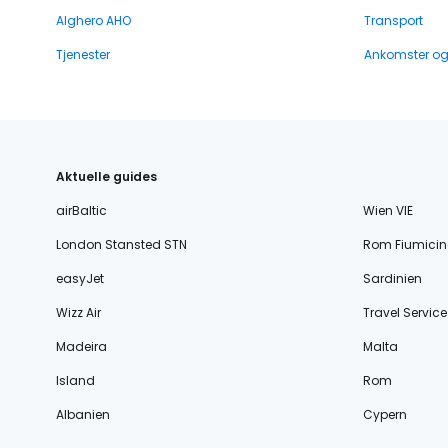
Alghero AHO
Transport
Tjenester
Ankomster o
Aktuelle guides
airBaltic
Wien VIE
London Stansted STN
Rom Fiumicin
easyJet
Sardinien
Wizz Air
Travel Service
Madeira
Malta
Island
Rom
Albanien
Cypern