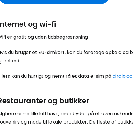
Internet og wi-fi
Log ind på 
ifi er gratis og uden tidsbegrænsning
vis du bruger et EU-simkort, kan du foretage opkald og bru
... det verdensomspændende rejsef
hjemland.
Fo
llers kan du hurtigt og nemt få et data e-sim på
airalo.c
Restauranter og butikker
For
lghero er en lille lufthavn, men byder på et overraskend
ouvenirs og mode til lokale produkter. De fleste af butikk
For