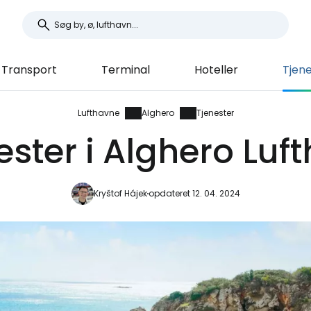
Transport
Terminal
Hoteller
Tjen
Lufthavne
Alghero
Tjenester
ester i Alghero Luf
Kryštof Hájek
opdateret 12. 04. 2024