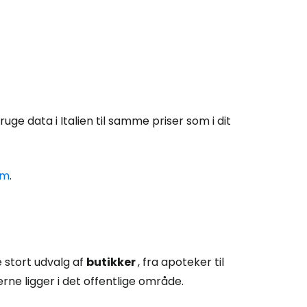
Cestee
ge data i Italien til samme priser som i dit
ællesskab
rtsæt med Google
om
.
tsæt med Facebook
e stort udvalg af
butikker
, fra apoteker til
erne ligger i det offentlige område.
tsæt med e-mail