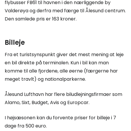
flybusser FB61 til havnen i den nærliggende by
Valderøya og derfra med færge til Ålesund centrum.
Den samlede pris er 163 kroner.
Billeje
Fra et turistsynspunkt giver det mest mening at leje
en bil direkte på terminalen. Kun i bil kan man
komme til alle fjordene, alle øerne (færgerne har
meget travlt) og nationalparkerne.
Ålesund Lufthavn har flere biludlejningsfirmaer som
Alamo, Sixt, Budget, Avis og Europcar.
I højsæsonen kan du forvente priser for billeje i 7
dage fra 500 euro.