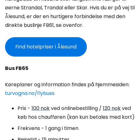
øerne Strandal, Trandal eller Skar. Hvis du er på vej til
Ålesund, er der en hurtigere forbindelse med den
direkte buslinje FB61, se ovenfor.
Find hotelpriser i Ålesund
Bus FB65
Køreplaner og information findes på hjemmesiden:
turvogna.no/flybuss.
Pris -
100 nok
ved onlinebestilling /
120 nok
ved
køb hos chaufføren (kan kun betales med kort)
Frekvens - 1 gang i timen
Rejsetid - 15 minutter