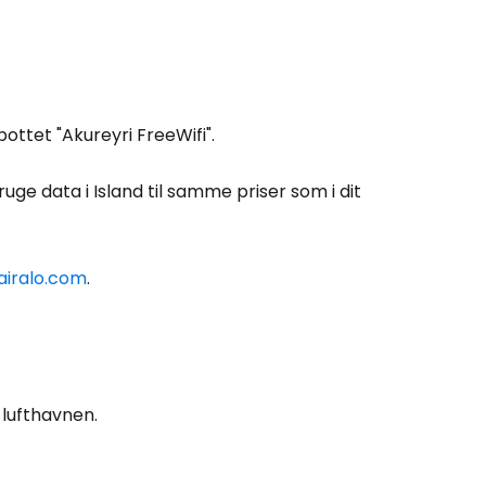
Cestee
pottet "Akureyri FreeWifi".
ællesskab
uge data i Island til samme priser som i dit
rtsæt med Google
airalo.com
.
tsæt med Facebook
tsæt med e-mail
 lufthavnen.