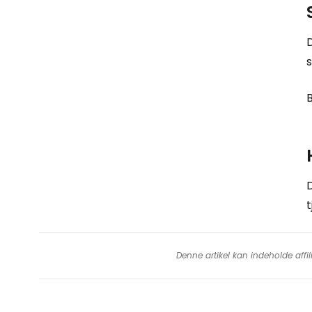
D
s
D
t
Denne artikel kan indeholde affil