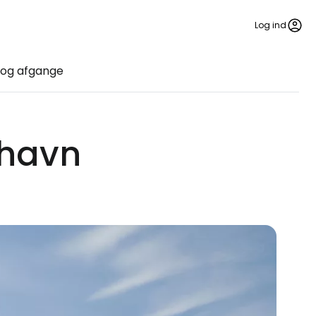
Log ind
og afgange
thavn