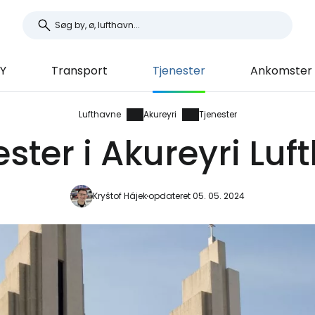
EY
Transport
Tjenester
Ankomster 
Lufthavne
Akureyri
Tjenester
ester i Akureyri Luf
Kryštof Hájek
opdateret 05. 05. 2024