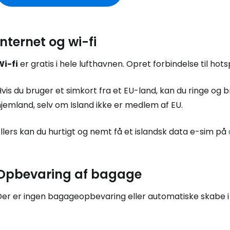
Log ind på 
Internet og wi-fi
Wi-fi
er gratis i hele lufthavnen. Opret forbindelse til hots
... det verdensomspændende rejsef
vis du bruger et simkort fra et EU-land, kan du ringe og br
Fo
jemland, selv om Island ikke er medlem af EU.
llers kan du hurtigt og nemt få et islandsk data e-sim på
For
Opbevaring af bagage
For
Der er ingen bagageopbevaring eller automatiske skabe i