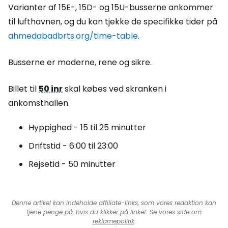
Varianter af 15E-, 15D- og 15U-busserne ankommer
til lufthavnen, og du kan tjekke de specifikke tider på
ahmedabadbrts.org/time-table
.
Busserne er moderne, rene og sikre.
Billet til
50 inr
skal købes ved skranken i
ankomsthallen.
Hyppighed - 15 til 25 minutter
Driftstid - 6:00 til 23:00
Rejsetid - 50 minutter
Denne artikel kan indeholde affiliate-links, som vores redaktion kan
tjene penge på, hvis du klikker på linket. Se vores side om
reklamepolitik
.