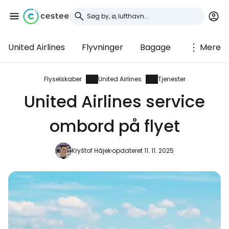
United Airlines
Flyvninger
Bagage
Mere
Log ind på Cestee
... det verdensomspændende
Flyselskaber
United Airlines
Tjenester
rejsefællesskab
United Airlines service
ombord på flyet
Fortsæt med Google
Kryštof Hájek
opdateret 11. 11. 2025
Fortsæt med Facebook
Fortsæt med e-mail